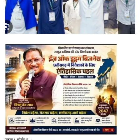
पटना। शौर्यपथ ।