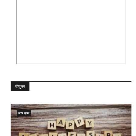
पोपुलर
अन्य ख़बर