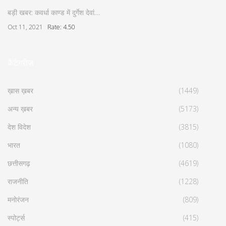
बड़ी खबर: कवर्धा काण्ड में दुर्गेश देवां…
Oct 11, 2021
Rate: 4.50
कैटेगरीज़
ख़ास ख़बर
(1449)
अन्य ख़बर
(5173)
देश विदेश
(3815)
भारत
(1080)
छत्तीसगढ़
(4619)
राजनीति
(1228)
मनोरंजन
(809)
स्पोर्ट्स
(415)