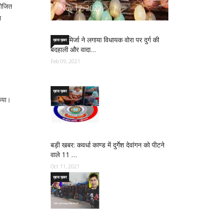
योजित
Nov 12, 2022
ल
साजिद मिर्जा ने लगाया विधायक वोरा पर दुर्ग की
ख़ास ख़बर
बदहाली और वादा…
Feb 09, 2021
ख़ास ख़बर
किया।
बड़ी खबर: कवर्धा काण्ड में दुर्गेश देवांगन को पीटने
वाले 11 …
Oct 11, 2021
ख़ास ख़बर