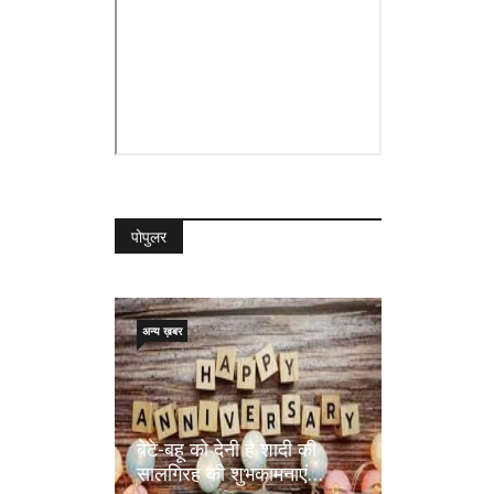
पोपुलर
अन्य ख़बर
बेटे-बहू को देनी है शादी की
सालगिरह की शुभकामनाएं…