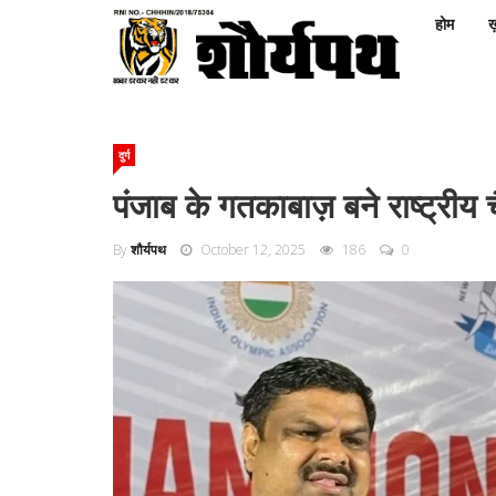
होम
ख़
दुर्ग
पंजाब के गतकाबाज़ बने राष्ट्रीय
By
शौर्यपथ
October 12, 2025
186
0