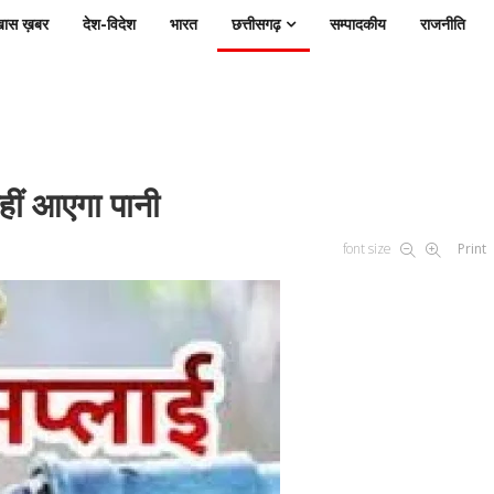
ास ख़बर
देश-विदेश
भारत
छत्तीसगढ़
सम्पादकीय
राजनीति
ं नहीं आएगा पानी
font size
Print