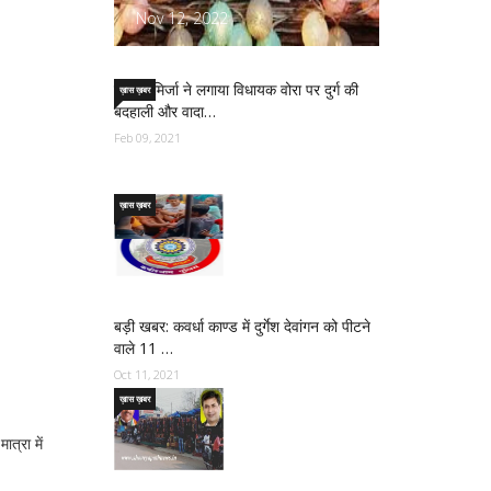
Nov 12, 2022
साजिद मिर्जा ने लगाया विधायक वोरा पर दुर्ग की
ख़ास ख़बर
बदहाली और वादा…
Feb 09, 2021
ख़ास ख़बर
बड़ी खबर: कवर्धा काण्ड में दुर्गेश देवांगन को पीटने
वाले 11 …
Oct 11, 2021
ख़ास ख़बर
त्रा में