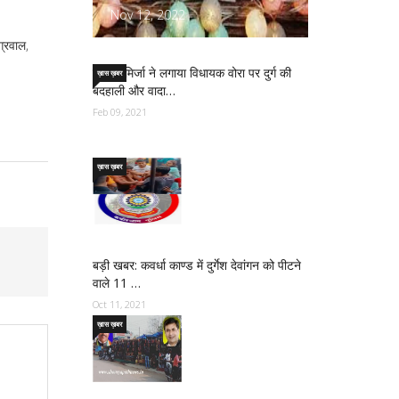
Nov 12, 2022
्रवाल,
साजिद मिर्जा ने लगाया विधायक वोरा पर दुर्ग की
ख़ास ख़बर
बदहाली और वादा…
Feb 09, 2021
ख़ास ख़बर
बड़ी खबर: कवर्धा काण्ड में दुर्गेश देवांगन को पीटने
वाले 11 …
Oct 11, 2021
ख़ास ख़बर