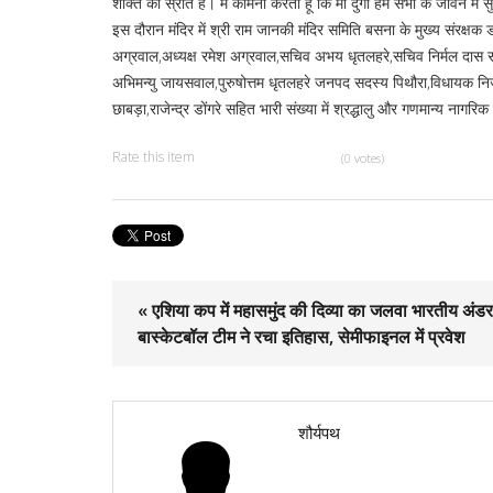
शक्ति का स्रोत है। मैं कामना करता हूँ कि मां दुर्गा हम सभी के जीवन में
इस दौरान मंदिर में श्री राम जानकी मंदिर समिति बसना के मुख्य संरक्ष
अग्रवाल,अध्यक्ष रमेश अग्रवाल,सचिव अभय धृतलहरे,सचिव निर्मल दास 
अभिमन्यु जायसवाल,पुरुषोत्तम धृतलहरे जनपद सदस्य पिथौरा,विधायक निज स
छाबड़ा,राजेन्द्र डोंगरे सहित भारी संख्या में श्रद्धालु और गणमान्य नागर
Rate this item
(0 votes)
« एशिया कप में महासमुंद की दिव्या का जलवा भारतीय अंड
बास्केटबॉल टीम ने रचा इतिहास, सेमीफाइनल में प्रवेश
शौर्यपथ