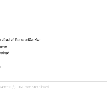
े परिवारों को मिल रहा आर्थिक संबल
ध्यक्ष
कर्मचारी
ण
 asterisk (*). HTML code is not allowed.