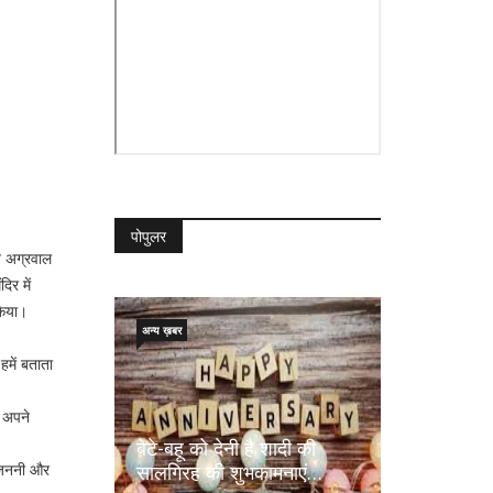
पोपुलर
त अग्रवाल
िर में
किया।
अन्य ख़बर
हमें बताता
ो अपने
बेटे-बहू को देनी है शादी की
सालगिरह की शुभकामनाएं…
ी जननी और