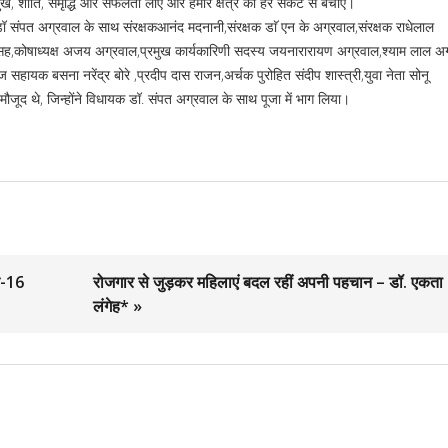
 सुख, शांति, समृद्धि और सफलता लाएं और हमारे क्षेत्र को हर संकट से बचाएं।
क डॉ संपत अग्रवाल के साथ संरक्षकआनंद मदनानी,संरक्षक डाॅ एन के अग्रवाल,संरक्षक राधेलाल
सह,कोषाध्यक्ष अजय अग्रवाल,प्रमुख कार्यकारिणी सदस्य जयनारारायण अग्रवाल,श्याम लाल अग
हायक बसना नरेंद्र बोरे ,प्रदीप दास राजन,अर्चक पुरोहित संदीप शास्त्री,युवा नेता सोनू
िक मौजूद थे, जिन्होंने विधायक डॉ. संपत अग्रवाल के साथ पूजा में भाग लिया।
र-16
रोजगार से जुड़कर महिलाएं बदल रहीं अपनी पहचान – डॉ. एकता
लंगेह* »