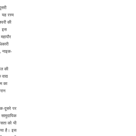
दूसरी
। यह रस्म
श्वरी की
ई। इस
 महापौर
धिकारी
ी, नाइक-
ाल की
 वाद्य
्म का
ौरान
क-दूसरे पर
 सामुदायिक
रसता को भी
गया है। इस