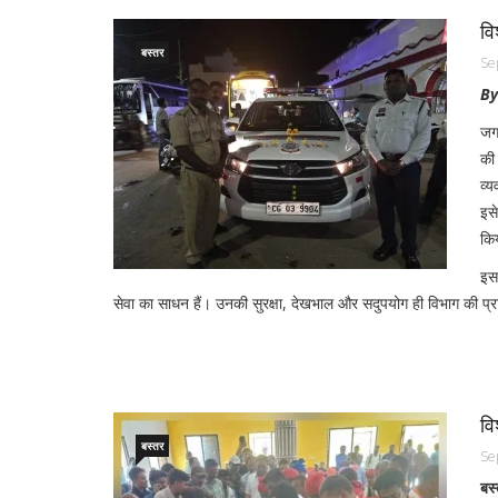
वि
बस्तर
Se
By
जग
की 
व्य
इसे
कि
इस
सेवा का साधन हैं। उनकी सुरक्षा, देखभाल और सदुपयोग ही विभाग की प्
वि
बस्तर
Se
बस्