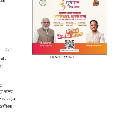
 औचक
0
त्मीय
गे।
पुर
्व सांसद
कश्यप सहित
 अधीक्षक