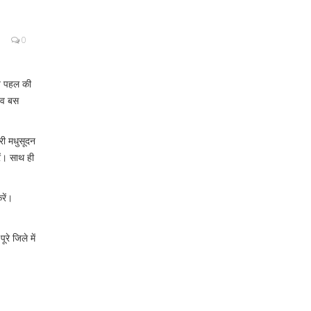
0
ीय पहल की
र व बस
ी मधुसूदन
ें। साथ ही
रें।
ूरे जिले में