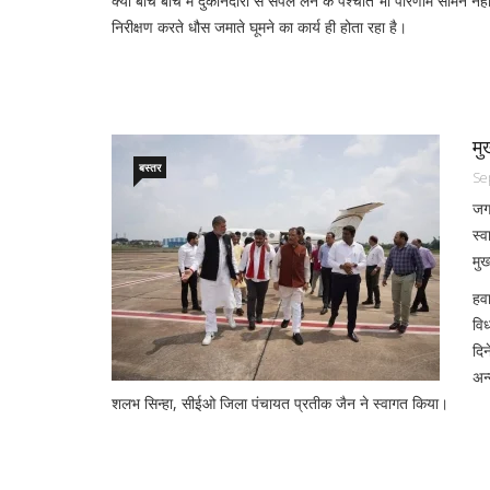
क्यों बीच बीच मे दुकानदारों से सेंपल लेने के पश्चात भी परिणाम सामने 
निरीक्षण करते धौस जमाते घूमने का कार्य ही होता रहा है।
मु
बस्तर
Se
जगद
स्व
मुख
​हव
वि
दिन
अन
शलभ सिन्हा, सीईओ जिला पंचायत प्रतीक जैन ने स्वागत किया।