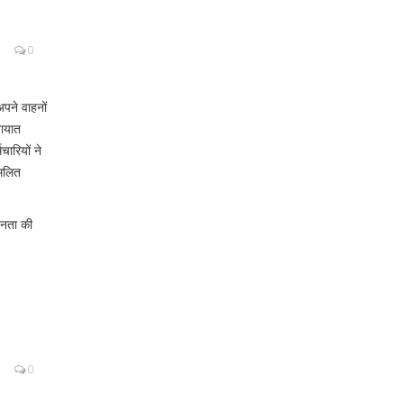
0
पने वाहनों
तायात
चारियों ने
मिलित
जनता की
0