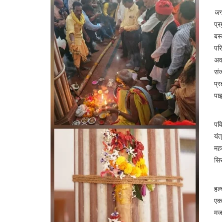
जग
प्र
बस्
परि
अव
सं
प्र
पाइ
बस
पवि
यंत
महत
सिर
डे
हल
एक
मज