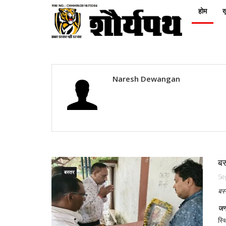
होम
ख़
Naresh Dewangan
बस
बस्तर
Se
बस्
जग
स्