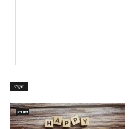
पोपुलर
अन्य ख़बर