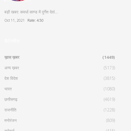
बड़ी खबर: कवर्धा काण्ड में दुर्गेश देवां…
Oct 11, 2021
Rate: 4.50
कैटेगरीज़
ख़ास ख़बर
(1449)
अन्य ख़बर
(5173)
देश विदेश
(3815)
भारत
(1080)
छत्तीसगढ़
(4619)
राजनीति
(1228)
मनोरंजन
(809)
स्पोर्ट्स
(415)