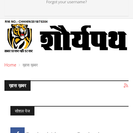
Forgot your username?
Home
ख़ास ख़बर
ख़ास ख़बर
सोशल पेज