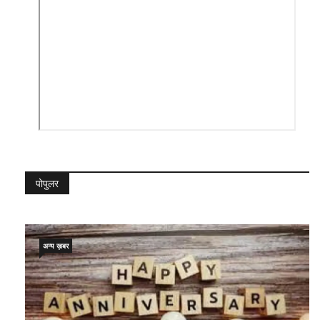
पोपुलर
अन्य ख़बर