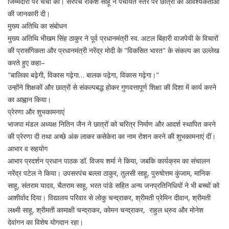
जिम्मेदारी पर चर्चा की। सरपंच राकेश साहू ने पंचायत स्तर पर छात्रों की आवश्यकताओं
की जानकारी दी।
मुख्य अतिथि का संबोधन
मुख्य अतिथि भीखम सिंह ठाकुर ने पूर्व प्रधानमंत्री स्व. अटल बिहारी वाजपेयी के विचारों
की प्रासंगिकता और प्रधानमंत्री नरेंद्र मोदी के "विकसित भारत" के संकल्प का उल्लेख
करते हुए कहा–
"बालिका बढ़ेगी, विकास गढ़ेगा… बालक पढ़ेगा, विकास गढ़ेगा।"
उन्होंने शिक्षकों और छात्रों से संकल्पबद्ध होकर गुणवत्तापूर्ण शिक्षा की दिशा में कार्य करने
का आह्वान किया।
प्रेरणा और शुभकामनाएं
भाजपा मंडल अध्यक्ष नितिन जैन ने छात्रों को चरित्र निर्माण और आदर्श स्थापित करने
की प्रेरणा दी तथा अच्छे अंक लाकर कसेकेरा का नाम रोशन करने की शुभकामनाएं दीं।
आभार व सहयोग
आभार प्रदर्शन प्रधान पाठक डॉ. विजय शर्मा ने किया, जबकि कार्यक्रम का संचालन
नरेंद्र पटेल ने किया। उपसरपंच बल्ला ठाकुर, तुलसी साहू, पुरुषोत्तम कुंजाम, मानिक
साहू, संतराम यादव, चैतराम साहू, भरत पांडे सहित अन्य जनप्रतिनिधियों ने भी बच्चों को
आशीर्वाद दिया। विद्यालय परिवार से लोकु चन्द्राकर, श्रीमती प्रेमिन दीवान, श्रीमती
लक्ष्मी साहू, श्रीमती कामाक्षी चन्द्राकर, कोमन चन्द्राकर, राहुल ध्रुव और मोनेश
देवांगन का विशेष योगदान रहा।