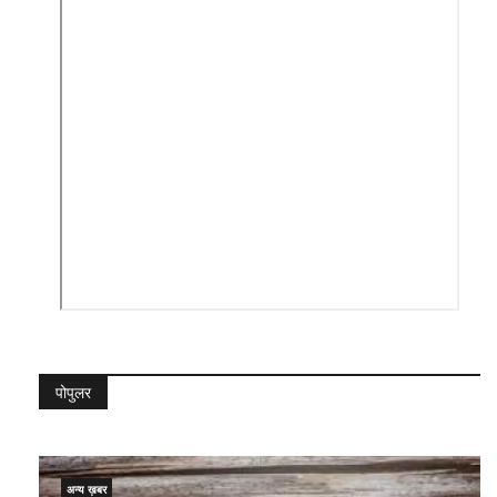
पोपुलर
अन्य ख़बर