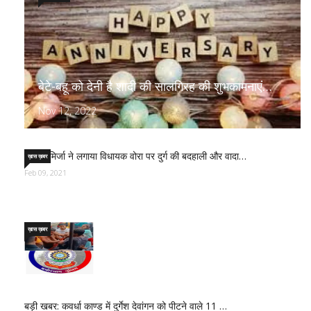
बेटे-बहू को देनी है शादी की सालगिरह की शुभकामनाएं…
Nov 12, 2022
साजिद मिर्जा ने लगाया विधायक वोरा पर दुर्ग की बदहाली और वादा…
ख़ास ख़बर
Feb 09, 2021
ख़ास ख़बर
बड़ी खबर: कवर्धा काण्ड में दुर्गेश देवांगन को पीटने वाले 11 …