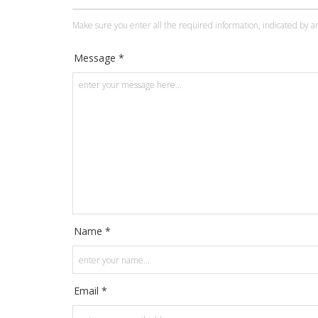
Make sure you enter all the required information, indicated by an
Message *
Name *
Email *