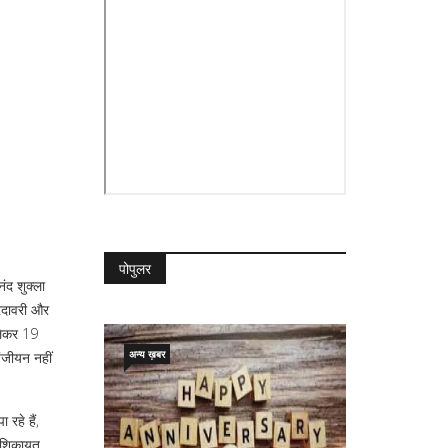
पोपुलर
ंद शुक्ला
िरदावरी और
 लेकर 19
अन्य ख़बर
पंजीयन नहीं
रहे हैं,
र शिकायत