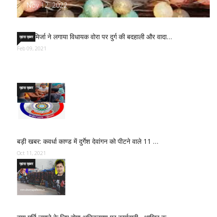
Nov 12, 2022
साजिद मिर्जा ने लगाया विधायक वोरा पर दुर्ग की बदहाली और वादा…
ख़ास ख़बर
Feb 09, 2021
ख़ास ख़बर
बड़ी खबर: कवर्धा काण्ड में दुर्गेश देवांगन को पीटने वाले 11 …
Oct 11, 2021
ख़ास ख़बर