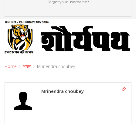
Forgot your username?
Home
भारत
Mrinendra choubey
Mrinendra choubey