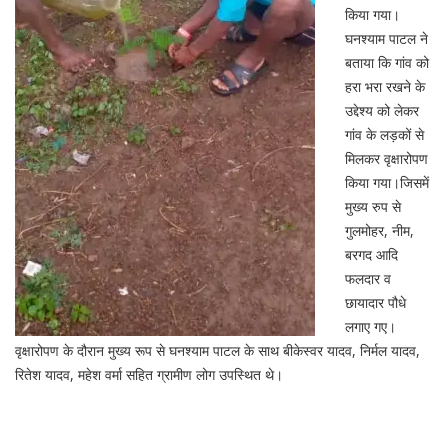
किया गया।
घनश्याम पाटल ने
बताया कि गांव को
हरा भरा रखने के
उद्देश्य को लेकर
गांव के लड़कों से
मिलकर वृक्षारोपण
किया गया।जिसमें
मुख्य रुप से
गुलमोहर, नीम,
बरगद आदि
फलदार व
छायादार पौधे
लगाए गए।
वृक्षारोपण के दौरान मुख्य रूप से घनश्याम पाटल के साथ बीकेस्वर यादव, निर्मल यादव,
रितेश यादव, महेश वर्मा सहित ग्रामीण लोग उपस्थित थे।