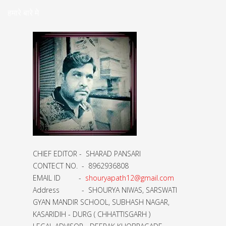
हमारे बारे मे
CHIEF EDITOR - SHARAD PANSARI
CONTECT NO. - 8962936808
EMAIL ID -
shouryapath12@gmail.com
Address - SHOURYA NIWAS, SARSWATI
GYAN MANDIR SCHOOL, SUBHASH NAGAR,
KASARIDIH - DURG ( CHHATTISGARH )