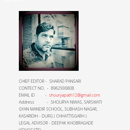
हमारे बारे मे
CHIEF EDITOR - SHARAD PANSARI
CONTECT NO. - 8962936808
EMAIL ID -
shouryapath12@gmail.com
Address - SHOURYA NIWAS, SARSWATI
GYAN MANDIR SCHOOL, SUBHASH NAGAR,
KASARIDIH - DURG ( CHHATTISGARH )
LEGAL ADVISOR - DEEPAK KHOBRAGADE
(ADVOCATE)