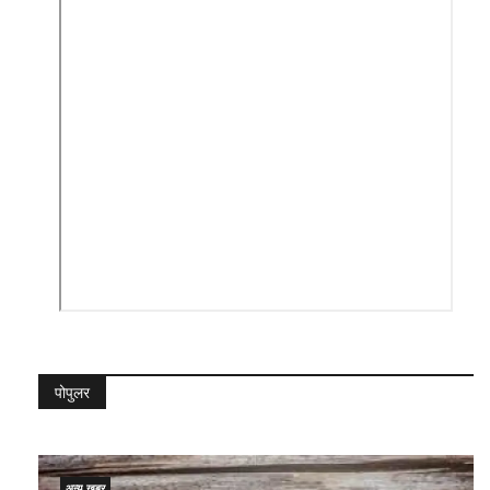
पोपुलर
अन्य ख़बर