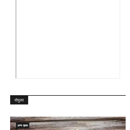
पोपुलर
अन्य ख़बर