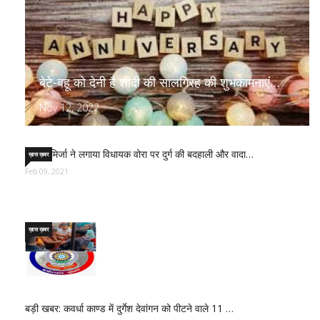
बेटे-बहू को देनी है शादी की सालगिरह की शुभकामनाएं…
Nov 12, 2022
साजिद मिर्जा ने लगाया विधायक वोरा पर दुर्ग की बदहाली और वादा…
ख़ास ख़बर
Feb 09, 2021
ख़ास ख़बर
बड़ी खबर: कवर्धा काण्ड में दुर्गेश देवांगन को पीटने वाले 11 …