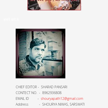
हमारे बारे मे
CHIEF EDITOR - SHARAD PANSARI
CONTECT NO. - 8962936808
EMAIL ID -
shouryapath12@gmail.com
Address - SHOURYA NIWAS, SARSWATI