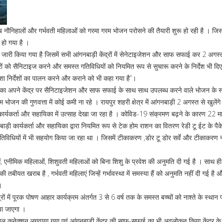
 अब नौनिहालों और गर्भवती महिलाओं को गरमा गरम भोजन परोसने की तैयारी शुरू हो रही है । ज
 हो गया है ।
्र जारी किया गया है जिसमें सभी आंगनबाड़ी केंद्रों में सेनेटाइजेशन और साफ सफाई कर 2 अगस
ों को सैनिटाइज करने और समस्त गतिविधियों को नियमित रूप से सुचारू करने के निर्देश भी दि
िशा निर्देशों का पालन करने और कराने को भी कहा गया है”।
र सहायिका अपने केंद्र पर सैनिटाइजेशन और साफ सफाई के साथ साथ उपलब्ध करने वाले भोजन के
जन की गुणवत्ता में कोई कमी ना रहे । रायपुर शहरी क्षेत्र में आंगनबाड़ी 2 अगस्त से खुलेंग
 कार्यकर्ता और सहायिका में उत्साह देखा जा रहा है । कोविड-19 संक्रमण बढ़ने के कारण 22 मार
बाड़ी कार्यकर्ता और सहायिका द्वारा नियमित रूप से टेक होम राशन का वितरण रेडी टू ईट के पै
गतिविधियों में भी सहयोग किया जा रहा था । जिसमें टीकाकरण ,डोर टू डोर सर्वे और टीकाकरण न
िलाओं, एनीमिक महिलाओं, शिशुवती महिलाओं को बिना शिशु के प्रवेश की अनुमति दी गई है । साथ ही
िनकी तबीयत खराब है , गर्भवती महिलाएं जिन्हें गर्भावस्था में समस्या हैं को अनुमति नहीं दी गई है और
।
रों में पूरक पोषण आहार कार्यक्रम अंतर्गत 3 से 6 वर्ष तक के समस्त बच्चों को नाश्ते के स्था
या जाएगा ।
्वारा नल कनेक्शन लगवाया गया एवं आंगनबाड़ी केंद्र की साफ-सफाई का भी अवलोकन किया केंद्र के