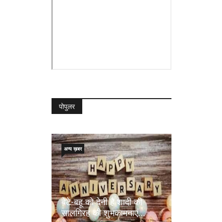
पोपुलर
अन्य ख़बर
बेटे-बहू को देनी है शादी की
सालगिरह की शुभकामनाएं…