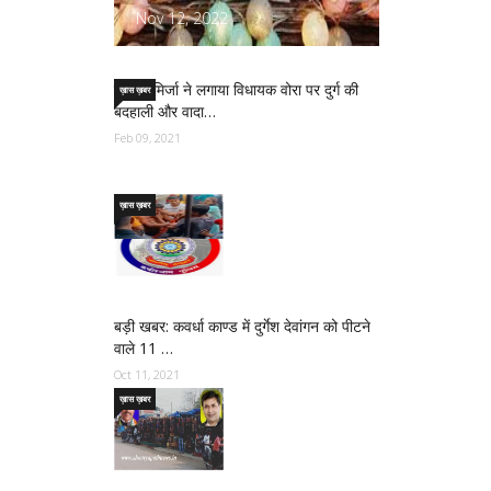
Nov 12, 2022
साजिद मिर्जा ने लगाया विधायक वोरा पर दुर्ग की
ख़ास ख़बर
बदहाली और वादा…
Feb 09, 2021
ख़ास ख़बर
बड़ी खबर: कवर्धा काण्ड में दुर्गेश देवांगन को पीटने
वाले 11 …
Oct 11, 2021
ख़ास ख़बर