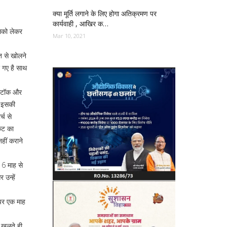
क्या मूर्ति लगाने के लिए होगा अतिक्रमण पर
कार्यवाही , आखिर क…
िसको लेकर
Mar 10, 2021
्त से खोलने
ए गए है साथ
 स्टॉक और
े इसकी
्च से
केट का
हीं कराने
 6 माह से
 उन्हें
न पर एक माह
 खुलते ही