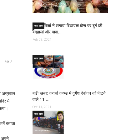
Nov 12, 2022
साजिद मिर्जा ने लगाया विधायक वोरा पर दुर्ग की
ख़ास ख़बर
बदहाली और वादा…
Feb 09, 2021
ख़ास ख़बर
0
बड़ी खबर: कवर्धा काण्ड में दुर्गेश देवांगन को पीटने
पत अग्रवाल
वाले 11 …
दिर में
Oct 11, 2021
 किया।
ख़ास ख़बर
हमें बताता
ो अपने