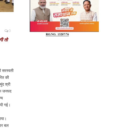
0
गी तो
ी सरस्वती
रित की
ुंद श्री
बकि जनपद
्य
ंपी गई।
राया।
 पर बल