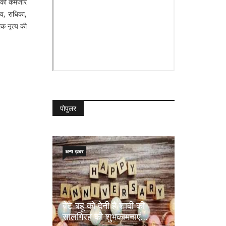
यं को कमजोर
व, राधिका,
ोक नृत्य की
पोपुलर
अन्य ख़बर
बेटे-बहू को देनी है शादी की
सालगिरह की शुभकामनाएं…