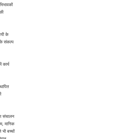
भिभावकों
 की
ेयी के
के संकल्प
ं कार्य
्थापित
ी
का संचालन
जाम, मानिक
 भी बच्चों
ीवान,