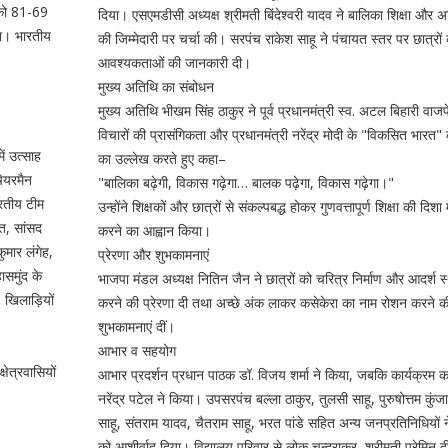
न को 81-69
दिया। एसएमडीसी अध्यक्ष श्रीमती बिंदेश्वरी यादव ने बालिका शिक्षा और अ
या। भारतीय
की जिम्मेदारी पर चर्चा की। सरपंच राकेश साहू ने पंचायत स्तर पर छात्रों
आवश्यकताओं की जानकारी दी।
मुख्य अतिथि का संबोधन
मुख्य अतिथि भीखम सिंह ठाकुर ने पूर्व प्रधानमंत्री स्व. अटल बिहारी वाजप
विचारों की प्रासंगिकता और प्रधानमंत्री नरेंद्र मोदी के "विकसित भारत" 
ं उत्साह
का उल्लेख करते हुए कहा–
चेयरमैन
"बालिका बढ़ेगी, विकास गढ़ेगा… बालक पढ़ेगा, विकास गढ़ेगा।"
ारतीय टीम
उन्होंने शिक्षकों और छात्रों से संकल्पबद्ध होकर गुणवत्तापूर्ण शिक्षा की दिशा मे
ंत, सांसद
करने का आह्वान किया।
ुमार लंगेह,
प्रेरणा और शुभकामनाएं
समुंद के
भाजपा मंडल अध्यक्ष नितिन जैन ने छात्रों को चरित्र निर्माण और आदर्श स
 खिलाड़ियों
करने की प्रेरणा दी तथा अच्छे अंक लाकर कसेकेरा का नाम रोशन करने क
शुभकामनाएं दीं।
आभार व सहयोग
षेत्रवासियों
आभार प्रदर्शन प्रधान पाठक डॉ. विजय शर्मा ने किया, जबकि कार्यक्रम 
नरेंद्र पटेल ने किया। उपसरपंच बल्ला ठाकुर, तुलसी साहू, पुरुषोत्तम कुं
साहू, संतराम यादव, चैतराम साहू, भरत पांडे सहित अन्य जनप्रतिनिधियों ने
को आशीर्वाद दिया। विद्यालय परिवार से लोकु चन्द्राकर, श्रीमती प्रेमिन द