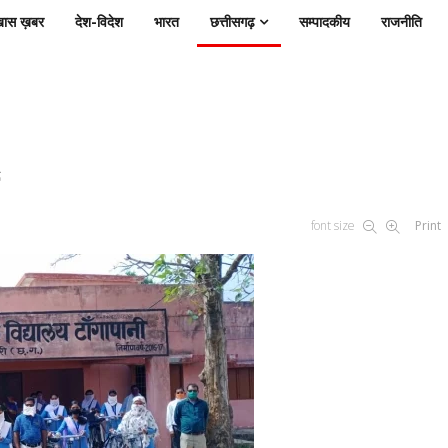
ास ख़बर
देश-विदेश
भारत
छत्तीसगढ़
सम्पादकीय
राजनीति
font size
Print