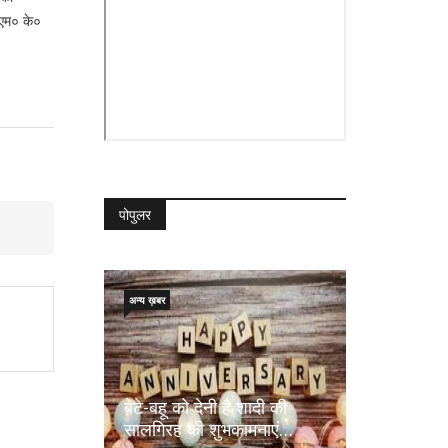
 एम० के०
पोपुलर
अन्य ख़बर
बेटे-बहू को देनी है शादी की
सालगिरह की शुभकामनाएं…