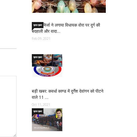
Nov 12, 2022
साजिद मिर्जा ने लगाया विधायक वोरा पर दुर्ग की
ख़ास ख़बर
बदहाली और वादा…
Feb 09, 2021
ख़ास ख़बर
बड़ी खबर: कवर्धा काण्ड में दुर्गेश देवांगन को पीटने
वाले 11 …
Oct 11, 2021
ख़ास ख़बर