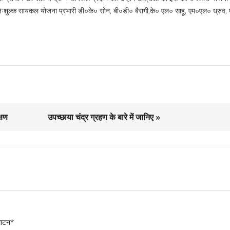
निःशुल्क सायकल योजना प्रभारी डी०के० सोन, बी०डी० बैरागी,के० एल० साहू, एम०एल० ध्रुव,
्षण
उपच्छाया चंद्र ग्रहण के बारे में जानिए »
घाटन*