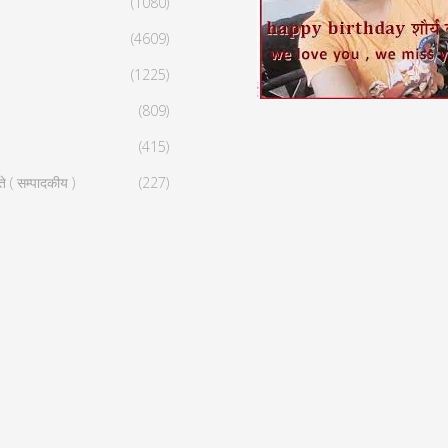
(1080)
(4609)
(1225)
(809)
(415)
ते ( सम्पादकीय )
(227)