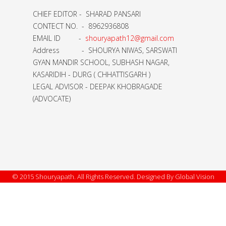
CHIEF EDITOR - SHARAD PANSARI
CONTECT NO. - 8962936808
EMAIL ID -
shouryapath12@gmail.com
Address - SHOURYA NIWAS, SARSWATI
GYAN MANDIR SCHOOL, SUBHASH NAGAR,
KASARIDIH - DURG ( CHHATTISGARH )
LEGAL ADVISOR - DEEPAK KHOBRAGADE
(ADVOCATE)
© 2015 Shouryapath. All Rights Reserved. Designed By Global Vision