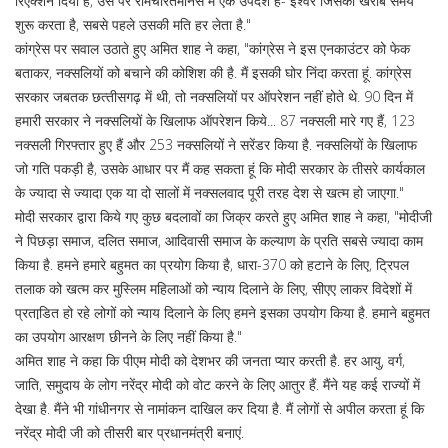
रिएक्‍शन दिया है, उस पर रामचरितमानस में एक उपदेश है- ईश्‍वर जिसका खराब समय
शुरू करता है, सबसे पहले उसकी मति हर लेता है."
कांग्रेस पर सवाल उठाते हुए अमित शाह ने कहा, "कांग्रेस ने इस एनकाउंटर को फेक
बताकर, नक्‍सलियों को बचाने की कोशिश की है. मैं इसकी घोर निंदा करता हूं. कांग्रेस
सरकार जबतक छत्‍तीसगढ़ में थी, तो नक्‍सलियों पर ऑपरेशन नहीं होते थे. 90 दिन में
हमारी सरकार ने नक्‍सलियों के खिलाफ ऑपरेशन किये... 87 नक्‍सली मारे गए हैं, 123
नक्‍सली गिरफ्तार हुए हैं और 253 नक्‍सलियों ने सरेंडर किया है. नक्‍सलियों के खिलाफ
जो गति पकड़ी है, उसके आधार पर मैं कह सकता हूं कि मोदी सरकार के तीसरे कार्यकाल
के ज्‍यादा से ज्‍यादा एक या दो सालों में नक्‍सलवाद पूरी तरह देश से खत्‍म हो जाएगा."
मोदी सरकार द्वारा किये गए कुछ बदलावों का जिक्र करते हुए अमित शाह ने कहा, "मोदीजी
ने पिछड़ा समाज, दलित समाज, आदिवासी समाज के कल्‍याण के प्रति सबसे ज्‍यादा काम
किया है. हमने हमारे बहुमत का प्रयोग किया है, धारा-370 को हटाने के लिए, ट्रिपल
तलाक को खत्‍म कर मुस्लिम महिलाओं को न्‍याय दिलाने के लिए, सीएए लाकर विदेशों में
प्रताडि़त हो रहे लोगों को न्‍याय दिलाने के लिए हमने इसका उपयोग किया है. हमाने बहुमत
का उपयोग आरक्षण छीनने के लिए नहीं किया है."
अमित शाह ने कहा कि पीएम मोदी को देशभर की जनता प्‍यार करती है. हर आयु, वर्ग,
जाति, समुदाय के लोग नरेंद्र मोदी को वोट करने के लिए आतुर हैं. मैंने यह कई राज्‍यों में
देखा है. मैंने भी गांधीनगर से नामांकन दाखिल कर दिया है. मैं लोगों से अपील करता हूं कि
नरेंद्र मोदी जी को तीसरी बार प्रधानमंत्री बनाएं.