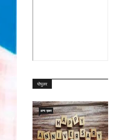
पोपुलर
अन्य ख़बर