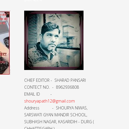
CHIEF EDITOR - SHARAD PANSARI
CONTECT NO. - 8962936808
EMAIL ID -
shouryapath12@gmail.com
Address - SHOURYA NIWAS,
SARSWATI GYAN MANDIR SCHOOL,
SUBHASH NAGAR, KASARIDIH - DURG (
CHHATTISGARH )