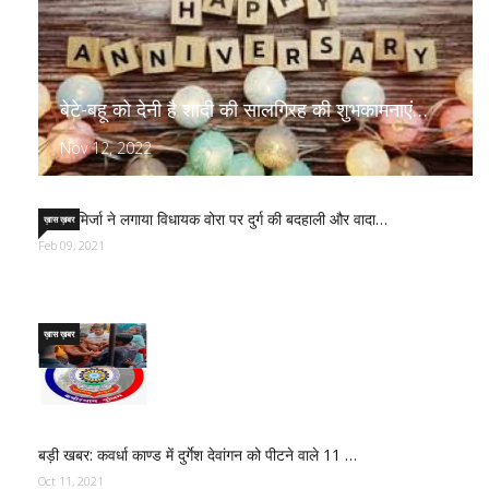
बेटे-बहू को देनी है शादी की सालगिरह की शुभकामनाएं…
Nov 12, 2022
साजिद मिर्जा ने लगाया विधायक वोरा पर दुर्ग की बदहाली और वादा…
ख़ास ख़बर
Feb 09, 2021
ख़ास ख़बर
बड़ी खबर: कवर्धा काण्ड में दुर्गेश देवांगन को पीटने वाले 11 …
Oct 11, 2021