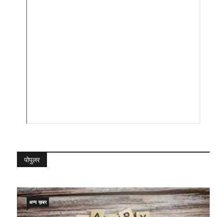
पोपुलर
अन्य ख़बर