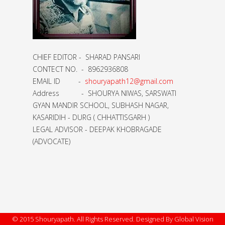
CHIEF EDITOR - SHARAD PANSARI
CONTECT NO. - 8962936808
EMAIL ID -
shouryapath12@gmail.com
Address - SHOURYA NIWAS, SARSWATI
GYAN MANDIR SCHOOL, SUBHASH NAGAR,
KASARIDIH - DURG ( CHHATTISGARH )
LEGAL ADVISOR - DEEPAK KHOBRAGADE
(ADVOCATE)
© 2015 Shouryapath. All Rights Reserved. Designed By Global Vision