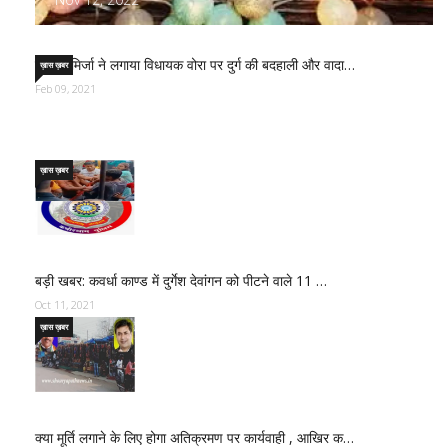
साजिद मिर्जा ने लगाया विधायक वोरा पर दुर्ग की बदहाली और वादा…
ख़ास ख़बर
Feb 09, 2021
ख़ास ख़बर
बड़ी खबर: कवर्धा काण्ड में दुर्गेश देवांगन को पीटने वाले 11 …
Oct 11, 2021
ख़ास ख़बर
क्या मूर्ति लगाने के लिए होगा अतिक्रमण पर कार्यवाही , आखिर क…