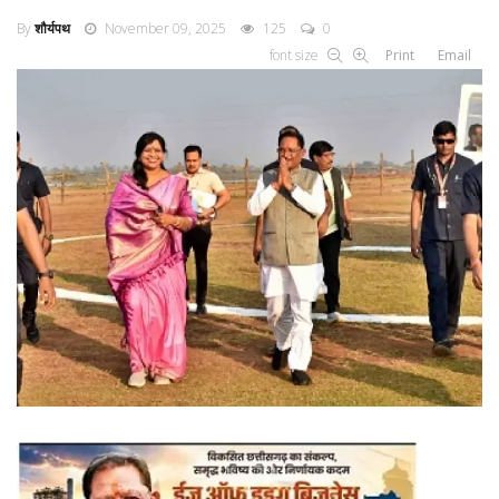
By
शौर्यपथ
November 09, 2025
125
0
font size
Print
Email