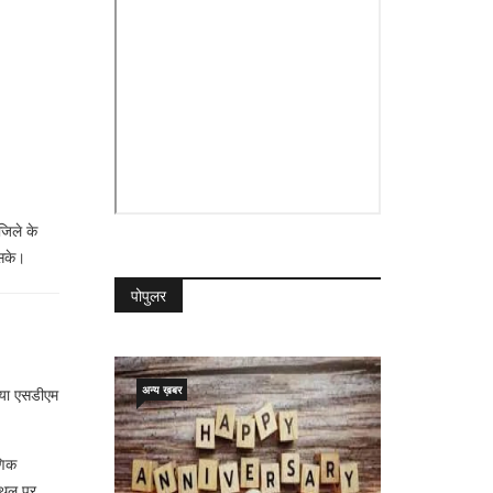
िले के
 सके।
पोपुलर
अन्य ख़बर
िया एसडीएम
षणिक
स्थल पर