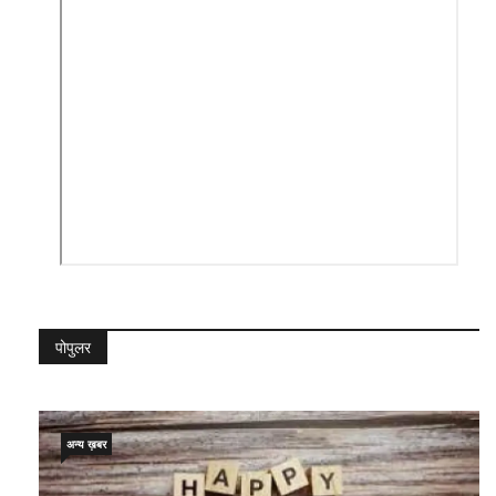
पोपुलर
अन्य ख़बर