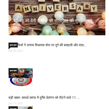
बेटे-बहू को देनी है शादी की सालगिरह की शुभकामनाएं…
Nov 12, 2022
साजिद मिर्जा ने लगाया विधायक वोरा पर दुर्ग की बदहाली और वादा…
ख़ास ख़बर
Feb 09, 2021
ख़ास ख़बर
बड़ी खबर: कवर्धा काण्ड में दुर्गेश देवांगन को पीटने वाले 11 …
Oct 11, 2021
ख़ास ख़बर