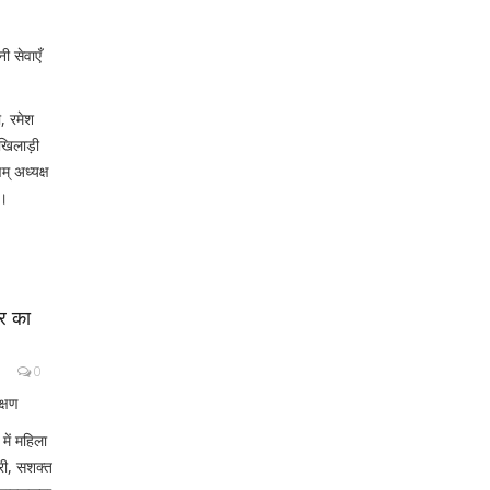
ी सेवाएँ
, रमेश
 खिलाड़ी
म् अध्यक्ष
ं।
िर का
0
क्षण
में महिला
ारी, सशक्त