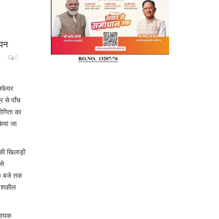
चयन
0
ेलफेयर
र से पाँच
योगिता का
किया जा
हॉकी खिलाड़ी
से
30 बजे तक
ोच शकील
िनायक