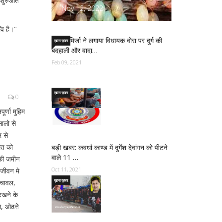
ी शुरुआत
Nov 12, 2022
ंव है।"
साजिद मिर्जा ने लगाया विधायक वोरा पर दुर्ग की
ख़ास ख़बर
बदहाली और वादा…
Feb 09, 2021
ख़ास ख़बर
0
र्णा मुहिम
सालो से
 से
लत को
बड़ी खबर: कवर्धा काण्ड में दुर्गेश देवांगन को पीटने
वाले 11 …
 की जमीन
Oct 11, 2021
 जीवन मे
ख़ास ख़बर
। चावल,
रखने के
ाल, ओढऩे