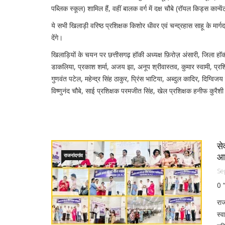
पब्लिक स्कूल) शामिल हैं, वहीं बालक वर्ग में दक्ष चौबे (रॉयल किड्स कान्
ये सभी खिलाड़ी वरिष्ठ प्रशिक्षक किशोर धीवर एवं चन्द्रहास साहू के मार्गद
देंगे।
खिलाड़ियों के चयन पर छत्तीसगढ़ हॉकी अध्यक्ष फ़िरोज़ अंसारी, जिला हॉक
डाकलिया, प्रकाश शर्मा, अजय झा, अनूप श्रीवास्तव, कुमार स्वामी, प्र
गुणवंत पटेल, महेन्द्र सिंह ठाकुर, प्रिंस भाटिया, अब्दुल कादिर, दिग्विजय श
विष्णुनंद चौबे, साई प्रशिक्षक परमजीत सिंह, खेल प्रशिक्षक हनीफ कुरै
से
आ
राजनांदगांव
Se
0 
राज
स्व