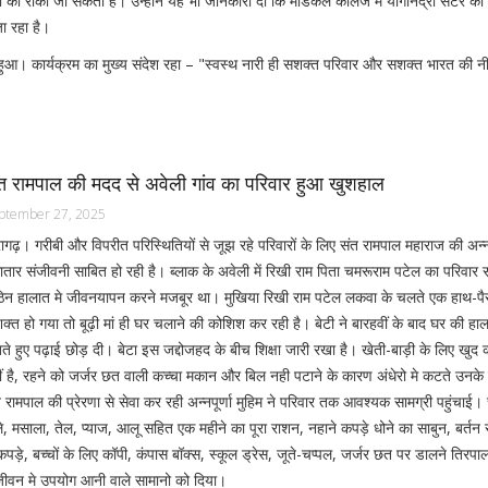
ं को रोका जा सकता है। उन्होंने यह भी जानकारी दी कि मेडिकल कॉलेज में योगनिद्रा सेंटर क
ा रहा है।
 हुआ। कार्यक्रम का मुख्य संदेश रहा – "स्वस्थ नारी ही सशक्त परिवार और सशक्त भारत की नी
त रामपाल की मदद से अवेली गांव का परिवार हुआ खुशहाल
ptember 27, 2025
ागढ़। गरीबी और विपरीत परिस्थितियों से जूझ रहे परिवारों के लिए संत रामपाल महाराज की अन्नपू
तार संजीवनी साबित हो रही है। ब्लाक के अवेली में रिखी राम पिता चमरूराम पटेल का परिवार 
िन हालात मे जीवनयापन करने मजबूर था। मुखिया रिखी राम पटेल लकवा के चलते एक हाथ-पैर
्त हो गया तो बूढ़ी मां ही घर चलाने की कोशिश कर रही है। बेटी ने बारहवीं के बाद घर की हा
ते हुए पढ़ाई छोड़ दी। बेटा इस जद्दोजहद के बीच शिक्षा जारी रखा है। खेती-बाड़ी के लिए खुद
ीं है, रहने को जर्जर छत वाली कच्चा मकान और बिल नही पटाने के कारण अंधेरो मे कटते उनके
 रामपाल की प्रेरणा से सेवा कर रही अन्नपूर्णा मुहिम ने परिवार तक आवश्यक सामग्री पहुंचाई
े, मसाला, तेल, प्याज, आलू सहित एक महीने का पूरा राशन, नहाने कपड़े धोने का साबुन, बर्तन 
कपड़े, बच्चों के लिए कॉपी, कंपास बॉक्स, स्कूल ड्रेस, जूते-चप्पल, जर्जर छत पर डालने तिरप
 जीवन मे उपयोग आनी वाले सामानो को दिया।