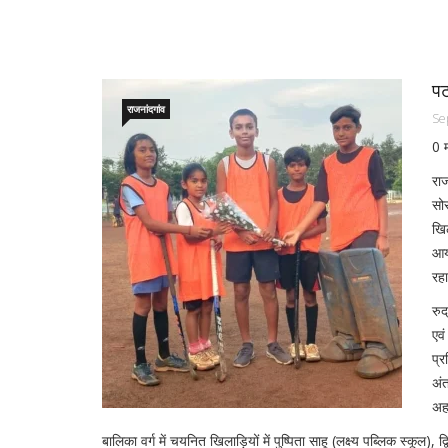
पट
राजनांदगांव
Se
0 
राज
सोस
खिल
आयो
रहा
रुद
एव
प्
अंत
अहम
बालिका वर्ग में चयनित खिलाड़ियों में पुष्पिता साहू (लक्ष्य पब्लिक स्कूल)