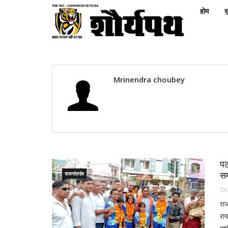
होम
ख़
Mrinendra choubey
पट
सम
राजनांदगांव
Oc
राज
राय