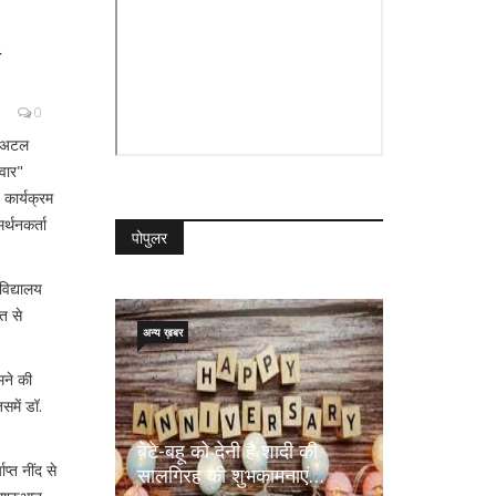
ा
0
री अटल
िवार"
कार्यक्रम
्थनकर्ता
पोपुलर
विद्यालय
त से
अन्य ख़बर
मने की
समें डॉ.
बेटे-बहू को देनी है शादी की
प्त नींद से
सालगिरह की शुभकामनाएं…