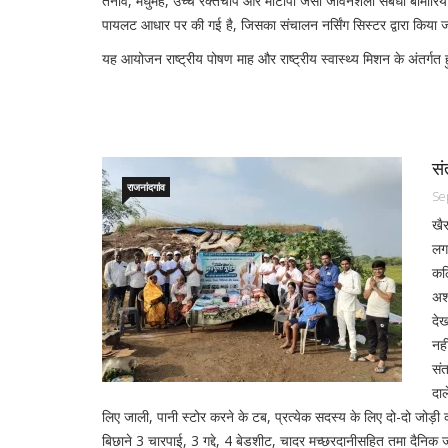
तनाव, मधुमेह, उच्च रक्तचाप और मोटापा जैसी जीवनशैली संबंधी बीमारियो
पायलट आधार पर की गई है, जिसका संचालन नर्सिंग सिस्टर द्वारा किया ज
यह आयोजन राष्ट्रीय पोषण माह और राष्ट्रीय स्वास्थ्य मिशन के अंतर्गत
सं
राजनांदगांव
Se
खैर
लगा
कठ
अशक
देख
नह
संत
दाल
लिए जाली, पानी स्टोर करने के टब, प्रत्येक सदस्य के लिए दो-दो जोड़ी 
बिछाने 3 चारपाई, 3 गद्दे, 4 बेडशीट, चादर मच्छरदानीसहित तमा दैनिक