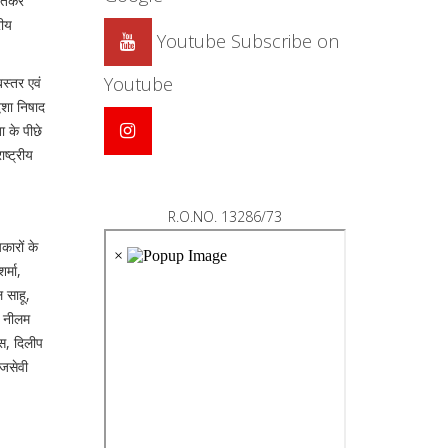
 जीतकर
रीय
Youtube
Subscribe on
Youtube
बस्तर एवं
विशा निषाद
 के पीछे
ष्ट्रीय
R.O.NO. 13286/73
कारों के
र्मा,
 साहू,
ी नीलम
ास, दिलीप
ाजसेवी