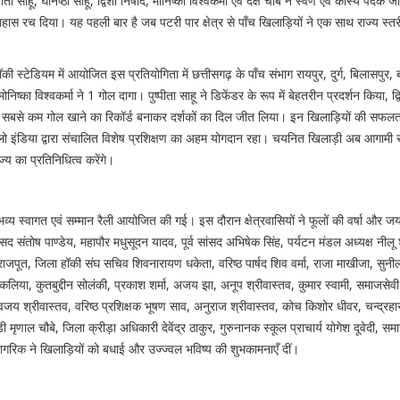
्पीता साहू, घनिष्ठा साहू, द्विशा निषाद, मोनिष्का विश्वकर्मा एवं दक्ष चौबे ने स्वर्ण एवं कांस्य पदक
हास रच दिया। यह पहली बार है जब पटरी पार क्षेत्र से पाँच खिलाड़ियों ने एक साथ राज्य स्त
 स्टेडियम में आयोजित इस प्रतियोगिता में छत्तीसगढ़ के पाँच संभाग रायपुर, दुर्ग, बिलासपुर, 
ोनिष्का विश्वकर्मा ने 1 गोल दागा। पुष्पीता साहू ने डिफेंडर के रूप में बेहतरीन प्रदर्शन किया, द्
में सबसे कम गोल खाने का रिकॉर्ड बनाकर दर्शकों का दिल जीत लिया। इन खिलाड़ियों की सफलता
र खेलो इंडिया द्वारा संचालित विशेष प्रशिक्षण का अहम योगदान रहा। चयनित खिलाड़ी अब आगामी रा
ाज्य का प्रतिनिधित्व करेंगे।
 भव्य स्वागत एवं सम्मान रैली आयोजित की गई। इस दौरान क्षेत्रवासियों ने फूलों की वर्षा और जय
 संतोष पाण्डेय, महापौर मधुसूदन यादव, पूर्व सांसद अभिषेक सिंह, पर्यटन मंडल अध्यक्ष नीलू श
राजपूत, जिला हॉकी संघ सचिव शिवनारायण धकेता, वरिष्ठ पार्षद शिव वर्मा, राजा माखीजा, सुनील
लिया, कुतबुद्दीन सोलंकी, प्रकाश शर्मा, अजय झा, अनूप श्रीवास्तव, कुमार स्वामी, समाजसेव
िग्विजय श्रीवास्तव, वरिष्ठ प्रशिक्षक भूषण साव, अनुराज श्रीवास्तव, कोच किशोर धीवर, चन्द्रह
मृणाल चौबे, जिला क्रीड़ा अधिकारी देवेंद्र ठाकुर, गुरुनानक स्कूल प्राचार्य योगेश दूवेदी, सम
ागरिक ने खिलाड़ियों को बधाई और उज्ज्वल भविष्य की शुभकामनाएँ दीं।