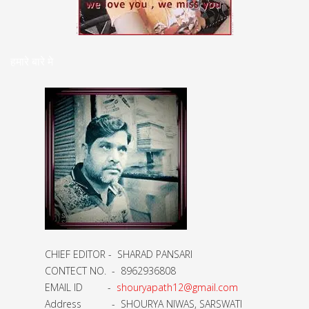
हमारे बारे मे
CHIEF EDITOR - SHARAD PANSARI
CONTECT NO. - 8962936808
EMAIL ID -
shouryapath12@gmail.com
Address - SHOURYA NIWAS, SARSWATI