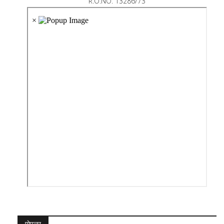
R.O.NO. 13286/73
पोपुलर