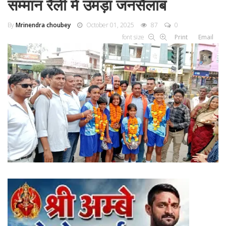
सम्मान रैली में उमड़ा जनसैलाब
By
Mrinendra choubey
October 01, 2025
87
0
font size
Print
Email