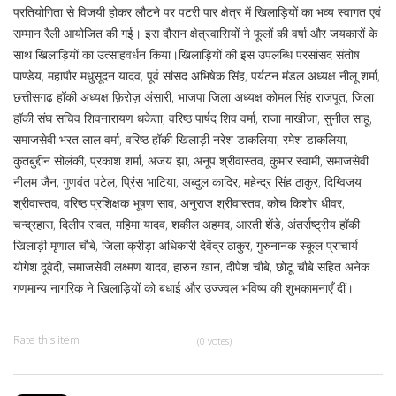
प्रतियोगिता से विजयी होकर लौटने पर पटरी पार क्षेत्र में खिलाड़ियों का भव्य स्वागत एवं
सम्मान रैली आयोजित की गई। इस दौरान क्षेत्रवासियों ने फूलों की वर्षा और जयकारों के
साथ खिलाड़ियों का उत्साहवर्धन किया।खिलाड़ियों की इस उपलब्धि परसांसद संतोष
पाण्डेय, महापौर मधुसूदन यादव, पूर्व सांसद अभिषेक सिंह, पर्यटन मंडल अध्यक्ष नीलू शर्मा,
छत्तीसगढ़ हॉकी अध्यक्ष फ़िरोज़ अंसारी, भाजपा जिला अध्यक्ष कोमल सिंह राजपूत, जिला
हॉकी संघ सचिव शिवनारायण धकेता, वरिष्ठ पार्षद शिव वर्मा, राजा माखीजा, सुनील साहू,
समाजसेवी भरत लाल वर्मा, वरिष्ठ हॉकी खिलाड़ी नरेश डाकलिया, रमेश डाकलिया,
कुतबुद्दीन सोलंकी, प्रकाश शर्मा, अजय झा, अनूप श्रीवास्तव, कुमार स्वामी, समाजसेवी
नीलम जैन, गुणवंत पटेल, प्रिंस भाटिया, अब्दुल कादिर, महेन्द्र सिंह ठाकुर, दिग्विजय
श्रीवास्तव, वरिष्ठ प्रशिक्षक भूषण साव, अनुराज श्रीवास्तव, कोच किशोर धीवर,
चन्द्रहास, दिलीप रावत, महिमा यादव, शकील अहमद, आरती शेंडे, अंतर्राष्ट्रीय हॉकी
खिलाड़ी मृणाल चौबे, जिला क्रीड़ा अधिकारी देवेंद्र ठाकुर, गुरुनानक स्कूल प्राचार्य
योगेश दूवेदी, समाजसेवी लक्ष्मण यादव, हारुन खान, दीपेश चौबे, छोटू चौबे सहित अनेक
गणमान्य नागरिक ने खिलाड़ियों को बधाई और उज्ज्वल भविष्य की शुभकामनाएँ दीं।
Rate this item
(0 votes)