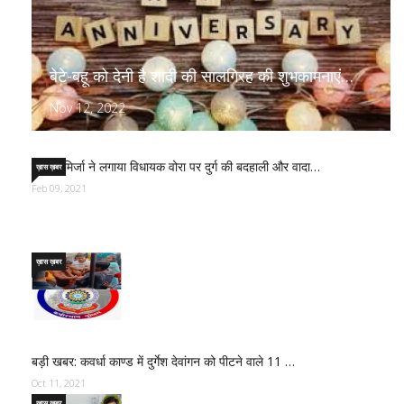
बेटे-बहू को देनी है शादी की सालगिरह की शुभकामनाएं…
Nov 12, 2022
साजिद मिर्जा ने लगाया विधायक वोरा पर दुर्ग की बदहाली और वादा…
ख़ास ख़बर
Feb 09, 2021
ख़ास ख़बर
बड़ी खबर: कवर्धा काण्ड में दुर्गेश देवांगन को पीटने वाले 11 …
Oct 11, 2021
ख़ास ख़बर