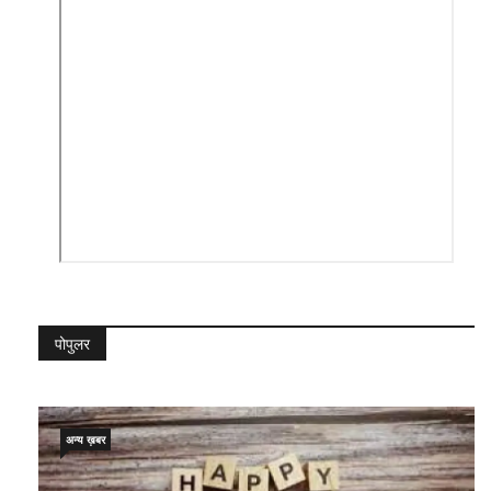
पोपुलर
अन्य ख़बर