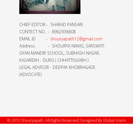
CHIEF EDITOR - SHARAD PANSARI
CONTECT NO. - 8962936808
EMAIL ID -
shouryapath12@gmail.com
Address - SHOURYA NIWAS, SARSWATI
GYAN MANDIR SCHOOL, SUBHASH NAGAR,
KASARIDIH - DURG ( CHHATTISGARH )
LEGAL ADVISOR - DEEPAK KHOBRAGADE
(ADVOCATE)
© 2015 Shouryapath. All Rights Reserved. Designed By Global Vision