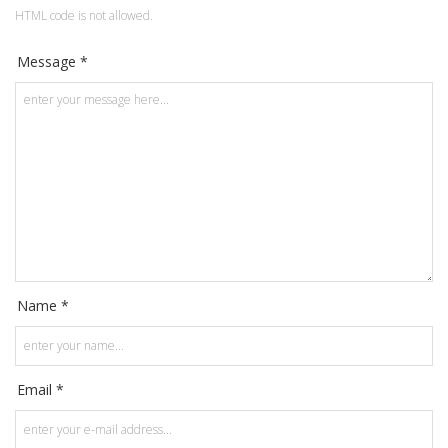
HTML code is not allowed.
Message *
Name *
Email *