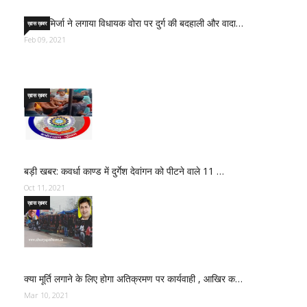
साजिद मिर्जा ने लगाया विधायक वोरा पर दुर्ग की बदहाली और वादा…
ख़ास ख़बर
Feb 09, 2021
ख़ास ख़बर
बड़ी खबर: कवर्धा काण्ड में दुर्गेश देवांगन को पीटने वाले 11 …
Oct 11, 2021
ख़ास ख़बर
क्या मूर्ति लगाने के लिए होगा अतिक्रमण पर कार्यवाही , आखिर क…
Mar 10, 2021