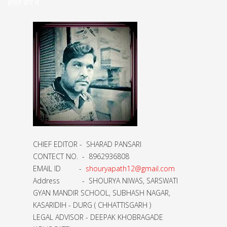
हमारे बारे मे
CHIEF EDITOR - SHARAD PANSARI
CONTECT NO. - 8962936808
EMAIL ID -
shouryapath12@gmail.com
Address - SHOURYA NIWAS, SARSWATI
GYAN MANDIR SCHOOL, SUBHASH NAGAR,
KASARIDIH - DURG ( CHHATTISGARH )
LEGAL ADVISOR - DEEPAK KHOBRAGADE