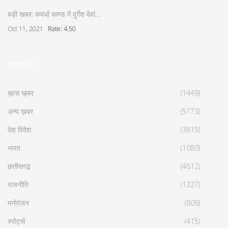
बड़ी खबर: कवर्धा काण्ड में दुर्गेश देवां…
Oct 11, 2021
Rate: 4.50
कैटेगरीज़
ख़ास ख़बर
(1449)
अन्य ख़बर
(5173)
देश विदेश
(3815)
भारत
(1080)
छत्तीसगढ़
(4612)
राजनीति
(1227)
मनोरंजन
(809)
स्पोर्ट्स
(415)