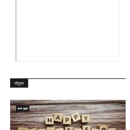
पोपुलर
अन्य ख़बर