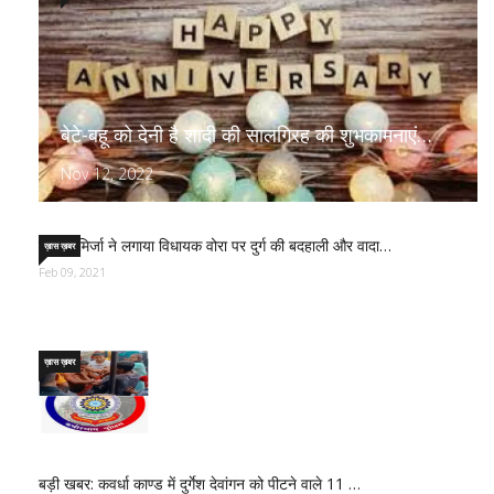
बेटे-बहू को देनी है शादी की सालगिरह की शुभकामनाएं…
Nov 12, 2022
साजिद मिर्जा ने लगाया विधायक वोरा पर दुर्ग की बदहाली और वादा…
ख़ास ख़बर
Feb 09, 2021
ख़ास ख़बर
बड़ी खबर: कवर्धा काण्ड में दुर्गेश देवांगन को पीटने वाले 11 …