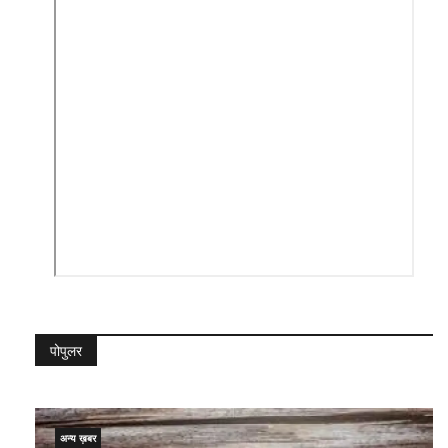
पोपुलर
अन्य ख़बर