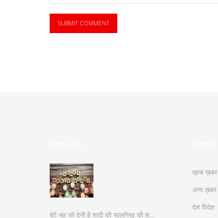
ट्रेंडिंग न्यूज़
कैटेगरीज़
ख़ास ख़बर
अन्य ख़बर
देश विदेश
बेटे-बहू को देनी है शादी की सालगिरह की श…