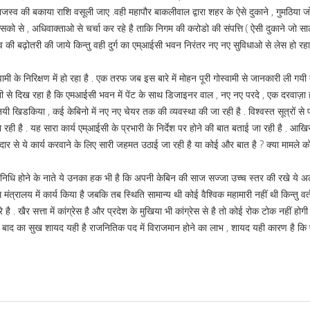
राजस्व की बकाया राशि वसूली जाए .वही महापौर बाकलीवाल द्वारा शहर के ऐसे दुकाने , गुमठिया 
िकित्सको से , अधिवाक्ताओ से चर्चा कर रहे है ताकि निगम की करोडो की संपत्ति ( ऐसी दुकाने जो सा
 की बढ़ोतरी की जाये किन्तु वही दुर्ग का एम्आईसी भवन निरंतर नए नए सुविधाओ से लेस हो रह
स्वामी के निरिक्षण में हो रहा है . एक तरफ जब इस बारे में मोहन पूरी गोस्वामी से जानकारी ली गय
 से दिख रहा है कि एमआईसी भवन में पेंट के साथ डिजाइनर वाल , नए नए परदे , एक दरवाज़ा ह
 खिडकिया , कई केबिनो में नए नए चेयर तक की व्यवस्था की जा रही है . विश्वस्त सूत्रों से प्
 रही है . यह सारा कार्य एम्आईसी के प्रभारी के निर्देश पर होने की बात बताई जा रही है . आखिर
दार से ये कार्य करवाने के लिए सारी जहमत उठाई जा रही है या कोई और बात है ? क्या मामले को 
रतिनिधि होने के नाते ये उनका हक भी है कि अपनी केबिन की साज सज्जा उच्च स्तर की रखे ये अ
ंत्रालय में कार्य किया है जबकि तब स्थिति सामान्य थी कोई वैश्विक महामारी नहीं थी किन्तु वर्त
है . खैर सत्ता में कांग्रेस है और प्रदेश के मुखिया भी कांग्रेस से है तो कोई रोक टोक नहीं होगी
े बाद का सुख शायद यही है राजनितिक पद में विराजमान होने का लाभ , शायद यही कारण है कि प