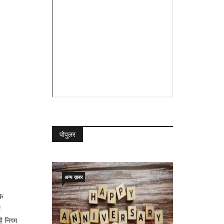
पोपुलर
अन्य ख़बर
के
ो
है निगम