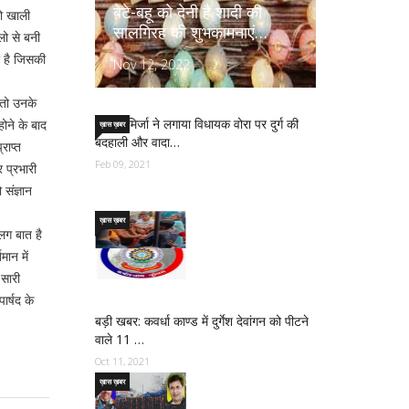
बेटे-बहू को देनी है शादी की
जो खाली
सालगिरह की शुभकामनाएं…
लो से बनी
ा है जिसकी
Nov 12, 2022
ी तो उनके
साजिद मिर्जा ने लगाया विधायक वोरा पर दुर्ग की
ोने के बाद
ख़ास ख़बर
बदहाली और वादा…
राप्त
Feb 09, 2021
 प्रभारी
संज्ञान
ख़ास ख़बर
लग बात है
मान में
 सारी
ार्षद के
बड़ी खबर: कवर्धा काण्ड में दुर्गेश देवांगन को पीटने
वाले 11 …
Oct 11, 2021
ख़ास ख़बर