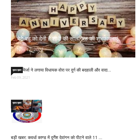
बेटे-बहू को देनी है शादी की सालगिरह की शुभकामनाएं…
Nov 12, 2022
साजिद मिर्जा ने लगाया विधायक वोरा पर दुर्ग की बदहाली और वादा…
ख़ास ख़बर
Feb 09, 2021
ख़ास ख़बर
बड़ी खबर: कवर्धा काण्ड में दुर्गेश देवांगन को पीटने वाले 11 …