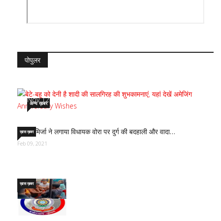
पोपुलर
बेटे-बहू को देनी है शादी की सालगिरह की शुभकामनाएं…
Nov 12, 2022
अन्य ख़बर
साजिद मिर्जा ने लगाया विधायक वोरा पर दुर्ग की बदहाली और वादा…
ख़ास ख़बर
Feb 09, 2021
ख़ास ख़बर