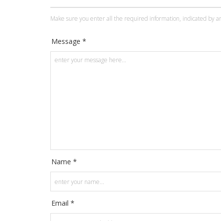
Make sure you enter all the required information, indicated by an
Message *
Name *
Email *