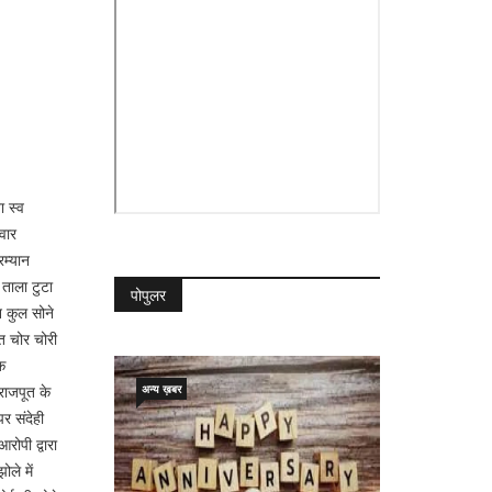
ा स्व
वार
रम्यान
 ताला टुटा
पोपुलर
न कुल सोने
त चोर चोरी
क
अन्य ख़बर
राजपूत के
र संदेही
रोपी द्वारा
ले में