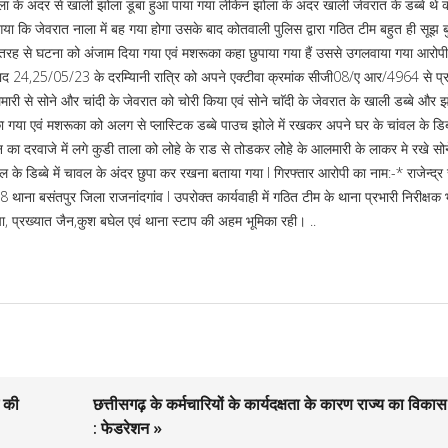
ला के अंदर से खाली झोला डूबा हुआ पाया गया लेकिन झोला के अंदर खाली जेवरात के डब्बे थे 
 गया कि जेवरात नाला में बह गया होगा उसके बाद कोतवाली पुलिस द्वारा गठित टीम बहुत ही सूझ ब
तरह से घटना को अंजाम दिया गया एवं मशरूका कहा छुपाया गया हैं उससे उगलवाया गया आरोपी द
 बाद 24,25/05/23 के दरम्यिानी रात्रि को अपने एक्टीवा क्रमांक सीजी08/ए आर/4964 से प्रा
से सोने और चांदी के जेवरात को चोरी किया एवं सोने चाॅदी के जेवरात के खाली डब्बे और झ
फेका गया एवं मशरूका को अलग से प्लास्टिक डब्बे पाउच झोले में रखकर अपने घर के चांवल के डिब्
का दरवाजे में लगे कुडी ताला को लोहे के राड से तोडकर लोेहे के आलमारी के लाकर मे रखे सोने
ल के डिब्बे में चावल के अंदर छुपा कर रखना बताया गया l गिरफ्तार आरोपी का नाम:-* राजेन्द्र
थाना बसंतपुर जिला राजनांदगांव l उपरोक्त कार्यवाही में गठित टीम के थाना प्रभारी निरीक्षक 
प्रख्यात जैन,कुश बघेल एवं थाना स्टाप की अहम भूमिका रही। ..
म की
छत्तीसगढ़ के कर्मचारियों के कार्यदक्षता के कारण राज्य का विका
: फेडरेशन »