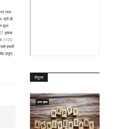
म पर नगर
 श्री बी.
द्वारा
त 01 कृषक
ुरूप 3100
इससे हमारी
िंह ठाकुर,
पोपुलर
अन्य ख़बर