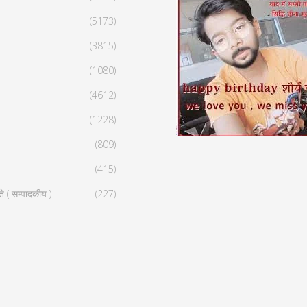
(5173)
(3815)
(1080)
(4612)
(1228)
(809)
(415)
ते ( सम्पादकीय )
(227)