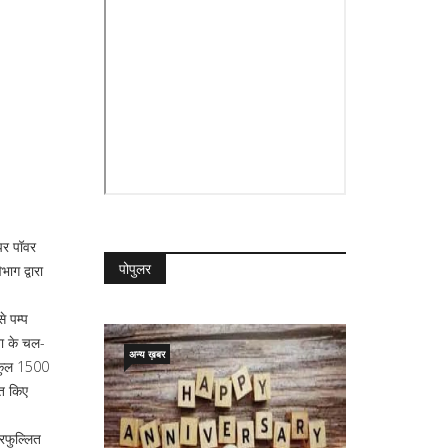
पर पॉवर
पोपुलर
ाग द्वारा
े पम्प
ना के चल-
अन्य ख़बर
ं कुल 1500
ृत किए
रफुल्लित