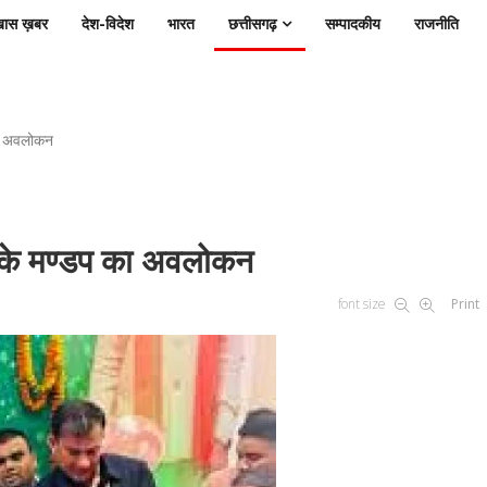
ास ख़बर
देश-विदेश
भारत
छत्तीसगढ़
सम्पादकीय
राजनीति
 का अवलोकन
भाग के मण्डप का अवलोकन
font size
Print