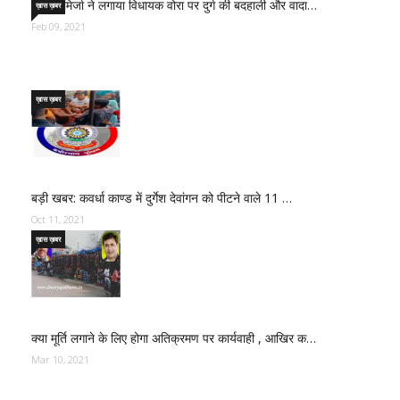
साजिद मिर्जा ने लगाया विधायक वोरा पर दुर्ग की बदहाली और वादा…
ख़ास ख़बर
Feb 09, 2021
ख़ास ख़बर
बड़ी खबर: कवर्धा काण्ड में दुर्गेश देवांगन को पीटने वाले 11 …
Oct 11, 2021
ख़ास ख़बर
क्या मूर्ति लगाने के लिए होगा अतिक्रमण पर कार्यवाही , आखिर क…
Mar 10, 2021