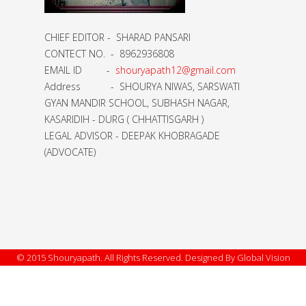
CHIEF EDITOR - SHARAD PANSARI
CONTECT NO. - 8962936808
EMAIL ID -
shouryapath12@gmail.com
Address - SHOURYA NIWAS, SARSWATI
GYAN MANDIR SCHOOL, SUBHASH NAGAR,
KASARIDIH - DURG ( CHHATTISGARH )
LEGAL ADVISOR - DEEPAK KHOBRAGADE
(ADVOCATE)
© 2015 Shouryapath. All Rights Reserved. Designed By Global Vision