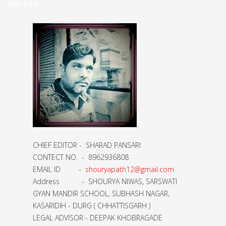
हमारे बारे मे
CHIEF EDITOR - SHARAD PANSARI
CONTECT NO. - 8962936808
EMAIL ID -
shouryapath12@gmail.com
Address - SHOURYA NIWAS, SARSWATI
GYAN MANDIR SCHOOL, SUBHASH NAGAR,
KASARIDIH - DURG ( CHHATTISGARH )
LEGAL ADVISOR - DEEPAK KHOBRAGADE