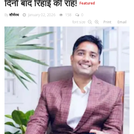
दिनों बाद रिहाई की राह!
Featured
By
शौर्यपथ
January 02, 2026
158
0
font size
Print
Email