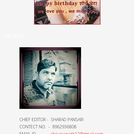
हमारे बारे मे
CHIEF EDITOR - SHARAD PANSARI
CONTECT NO. - 8962936808
EMAIL ID -
shouryapath12@gmail.com