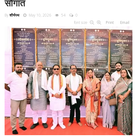
सौगात
By
शौर्यपथ
May 10, 2026
54
0
font size
Print
Email