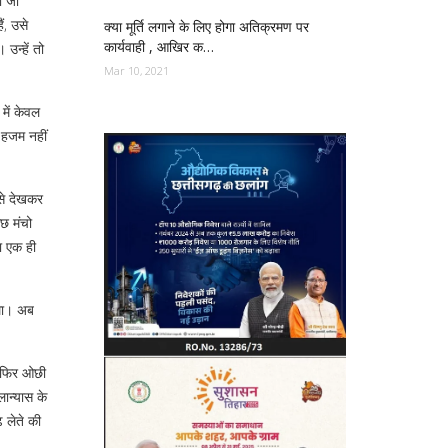
ा जो
ं, उसे
क्या मूर्ति लगाने के लिए होगा अतिक्रमण पर
कार्यवाही , आखिर क…
उन्हें तो
Mar 10, 2021
 में केवल
 हजम नहीं
िसे देखकर
ुछ मंचो
दा एक ही
 था। अब
आज फिर ओछी
लान्यास के
़ लेते की