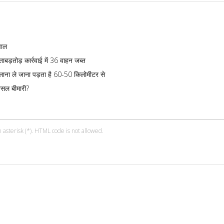
वाल
बड़तोड़ कार्रवाई में 36 वाहन जब्त
ा लाना ले जाना पड़ता है 60-50 किलोमीटर से
असल बीमारी?
 asterisk (*). HTML code is not allowed.