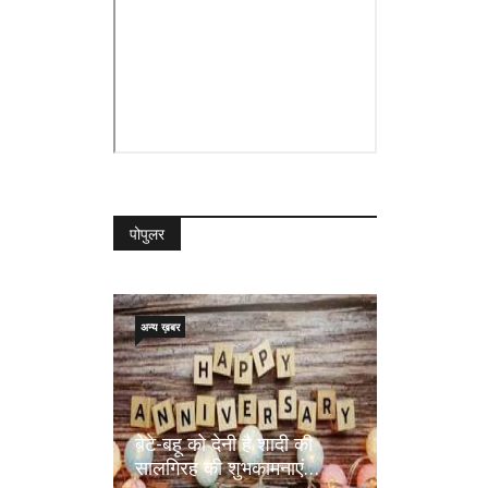
पोपुलर
अन्य ख़बर
बेटे-बहू को देनी है शादी की
सालगिरह की शुभकामनाएं…