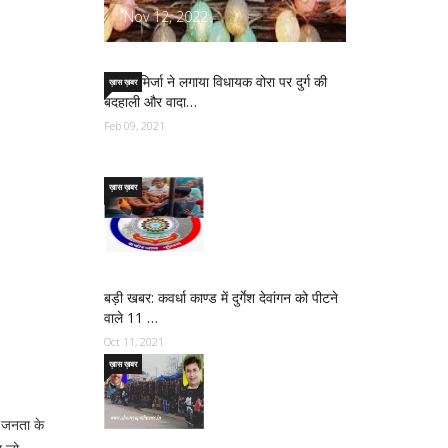
Nov 12, 2022
साजिद मिर्जा ने लगाया विधायक वोरा पर दुर्ग की
ख़ास ख़बर
बदहाली और वादा…
Feb 09, 2021
ख़ास ख़बर
बड़ी खबर: कवर्धा काण्ड में दुर्गेश देवांगन को पीटने
वाले 11 …
Oct 11, 2021
ख़ास ख़बर
ी जनता के