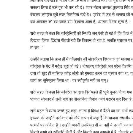
लिए कार्य कर रही है नवीन कार्य के साथ ही उनकी मांगों को पूरा करने मे
संकल्प लिया है उसे पूरा भी कर रहे हैं। शहर मंडल अध्यक्ष कुलवंत सिंह 
देखकर कांग्रेस बुरी तरह तिलमिला उठी है। प्रदेश में जब से भाजपा की सर
बस आमजन को बस सब्ज बाग दिखाना आता है, धरातल में सब शून्य है।
श्री चहल ने कहा कि कांग्रेसियों की स्थिति अब ऐसी हो गई है कि जिले में
दिखावा किया, ढिंढोरा पीटती रही कि विकास हो रहा है, जबकि धरातल पर क
हो रहा।”
उन्होंने बताया कि हाल ही में कोंडागांव की लोकप्रिय विधायक एवं भाजपा क
कांग्रेस के पेट में मरोड़ शुरू हो गई। बौखलाए कांग्रेसी अब प्रेस विज्ञ
द्वारा तो खुद ही नारियल फोड़ लोगो को गुमराह करने का प्रपंच रचा था, यहा
कार्य का भूमिपूजन किया था। पर स्वीकृति नही ला पाए।
श्री चहल ने कहा कि कांग्रेस का दावा कि “पहले ही भूमि पूजन किया गया
भाजपा सरकार ने उसी मार्ग का वास्तविक निर्माण कार्य प्रारंभ कर दिया है
श्री चहल ने व्यंग्य करते हुए कहा, लगता है विपक्ष में बैठने का ग़म अ
हरकत की उन्होंने कलेक्टर को सौपे ज्ञापन में कहा हैं कि भाजपा स्थान
पत्थरों पर अंकित है ।उन्होंने अपनी उपस्थित दी या नही ये उनकी जवाबदारी
कितने कामो को स्वीकृति मिली है और कितने काम कागजो में है, जिनकी स्