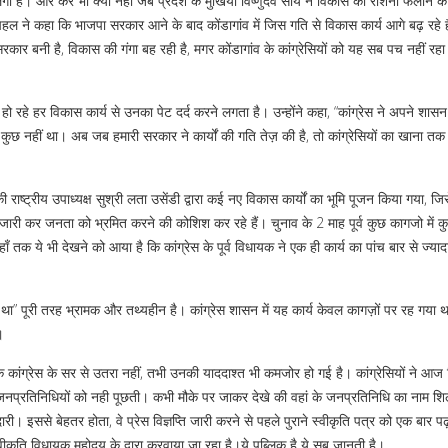
ं लगी है। और करे भी क्यो नहीं जब प्रदेश के मुखिया विष्णुदेव साय ने विकास की रोशनी फैलाने क
चहल ने कहा कि भाजपा सरकार आने के बाद कोंडागांव में जिस गति से विकास कार्य आगे बढ़ रहे है
कार बनी है, विकास की गंगा बह रही है, मगर कोंडागांव के कांग्रेसियों को यह सब पच नहीं रहा। 
 हो रहे हर विकास कार्य से उनका पेट दर्द करने लगता है। उन्होंने कहा, “कांग्रेस ने अपने शासन
ुछ नहीं था। अब जब हमारी सरकार ने कार्यों की गति तेज़ की है, तो कांग्रेसियों का खाना तक
ी राष्ट्रीय उपाध्यक्ष सुश्री लता उसेंडी द्वारा कई नए विकास कार्यों का भूमि पूजन किया गया, ज
प्ति जारी कर जनता को भ्रमित करने की कोशिश कर रहे हैं। चुनाव के 2 माह पूर्व कुछ कागजो में क
ँ तक ये भी देखने को आया है कि कांग्रेस के पूर्व विधायक ने एक ही कार्य का पांच बार से ज्या
 था” पूरी तरह भ्रामक और तथ्यहीन है। कांग्रेस शासन में यह कार्य केवल कागज़ों पर रह गया
।
भी तक कांग्रेस के सर से उतरा नहीं, तभी उनकी याददाश्त भी कमजोर हो गई है। कांग्रेसियों ने 
ीय जनप्रतिनिधियों को नही पूछती। कभी मौके पर जाकर देखे की वहां के जनप्रतिनिधि का नाम शि
। इससे बेहतर होता, वे प्रेस विज्ञप्ति जारी करने से पहले पुराने स्वीकृति पत्र को एक बार पढ
वीकृति विधायक महोदय के द्वारा करवाया जा रहा है।ये पब्लिक है ये सब जानती है।