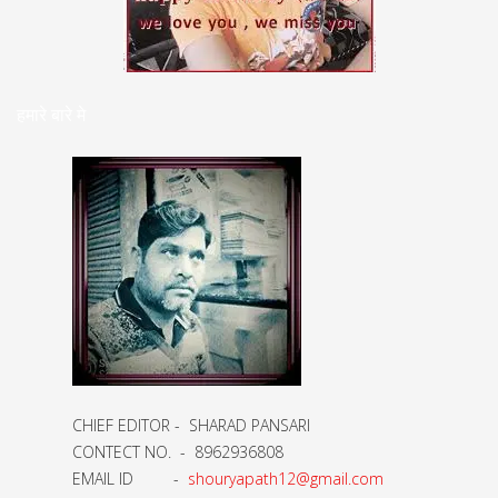
हमारे बारे मे
CHIEF EDITOR - SHARAD PANSARI
CONTECT NO. - 8962936808
EMAIL ID -
shouryapath12@gmail.com