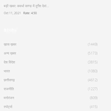
बड़ी खबर: कवर्धा काण्ड में दुर्गेश देवां…
Oct 11, 2021
Rate: 4.50
कैटेगरीज़
ख़ास ख़बर
(1449)
अन्य ख़बर
(5173)
देश विदेश
(3815)
भारत
(1080)
छत्तीसगढ़
(4612)
राजनीति
(1227)
मनोरंजन
(809)
स्पोर्ट्स
(415)