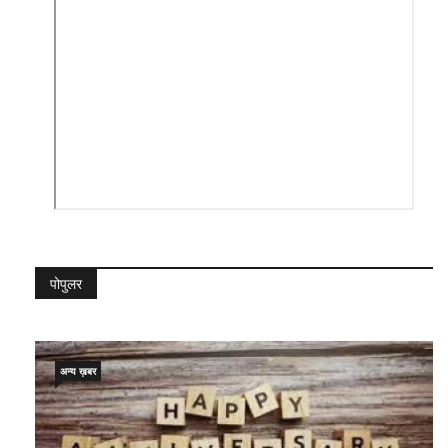
पोपुलर
अन्य ख़बर