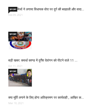
साजिद मिर्जा ने लगाया विधायक वोरा पर दुर्ग की बदहाली और वादा…
ख़ास ख़बर
Feb 09, 2021
ख़ास ख़बर
बड़ी खबर: कवर्धा काण्ड में दुर्गेश देवांगन को पीटने वाले 11 …
Oct 11, 2021
ख़ास ख़बर
क्या मूर्ति लगाने के लिए होगा अतिक्रमण पर कार्यवाही , आखिर क…
Mar 10, 2021