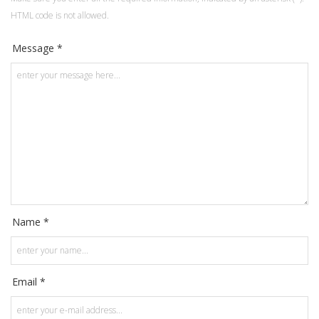
HTML code is not allowed.
Message *
Name *
Email *