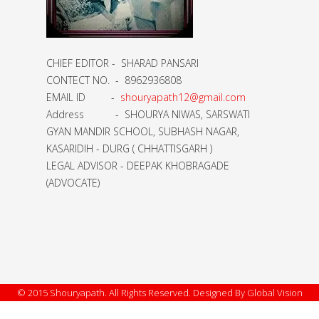
CHIEF EDITOR - SHARAD PANSARI
CONTECT NO. - 8962936808
EMAIL ID -
shouryapath12@gmail.com
Address - SHOURYA NIWAS, SARSWATI
GYAN MANDIR SCHOOL, SUBHASH NAGAR,
KASARIDIH - DURG ( CHHATTISGARH )
LEGAL ADVISOR - DEEPAK KHOBRAGADE
(ADVOCATE)
© 2015 Shouryapath. All Rights Reserved. Designed By Global Vision