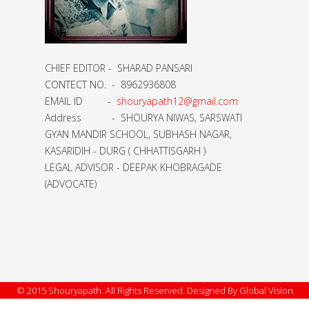
CHIEF EDITOR - SHARAD PANSARI
CONTECT NO. - 8962936808
EMAIL ID -
shouryapath12@gmail.com
Address - SHOURYA NIWAS, SARSWATI
GYAN MANDIR SCHOOL, SUBHASH NAGAR,
KASARIDIH - DURG ( CHHATTISGARH )
LEGAL ADVISOR - DEEPAK KHOBRAGADE
(ADVOCATE)
© 2015 Shouryapath. All Rights Reserved. Designed By Global Vision