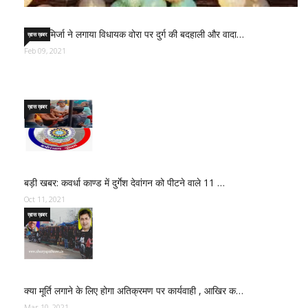
साजिद मिर्जा ने लगाया विधायक वोरा पर दुर्ग की बदहाली और वादा…
ख़ास ख़बर
Feb 09, 2021
ख़ास ख़बर
बड़ी खबर: कवर्धा काण्ड में दुर्गेश देवांगन को पीटने वाले 11 …
Oct 11, 2021
ख़ास ख़बर
क्या मूर्ति लगाने के लिए होगा अतिक्रमण पर कार्यवाही , आखिर क…
Mar 10, 2021