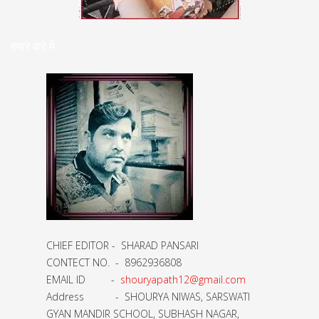
हमारे बारे मे
CHIEF EDITOR - SHARAD PANSARI
CONTECT NO. - 8962936808
EMAIL ID -
shouryapath12@gmail.com
Address - SHOURYA NIWAS, SARSWATI
GYAN MANDIR SCHOOL, SUBHASH NAGAR,