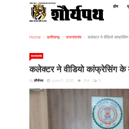
होम
ख़
Home
छत्तीसगढ़
राजनांदगांव
कलेक्टर ने वीडियो कांफ्रेसिं
राजनांदगांव
कलेक्टर ने वीडियो कांफ्रेसिंग क
By
शौर्यपथ
June 01, 2020
294
0