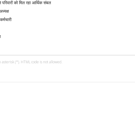
े परिवारों को मिल रहा आर्थिक संबल
ध्यक्ष
कर्मचारी
ण
 asterisk (*). HTML code is not allowed.