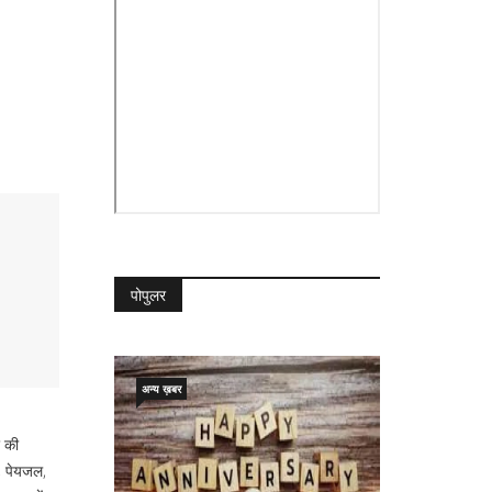
पोपुलर
अन्य ख़बर
र की
न, पेयजल,