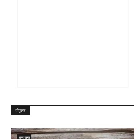
पोपुलर
अन्य ख़बर