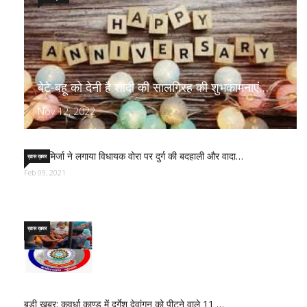
बेटे-बहू को देनी है शादी की सालगिरह की शुभकामनाएं…
Nov 12, 2022
साजिद मिर्जा ने लगाया विधायक वोरा पर दुर्ग की बदहाली और वादा…
ख़ास ख़बर
Feb 09, 2021
ख़ास ख़बर
बड़ी खबर: कवर्धा काण्ड में दुर्गेश देवांगन को पीटने वाले 11 …