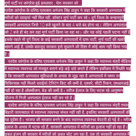
मुर्गा पार्टी पर कांग्रेस हुई हमलावर , घेरा सरकार को ...
प्रदेश कांग्रेस के वरिष्ठ प्रवक्ता धनंजय सिंह ठाकुर ने कहा कि सरकारी अस्पताल में
मरीजों को दवाइयां नहीं मिल रही, डॉक्टर मुर्गा पार्टी कर रहे। दुर्ग जिला के कन्हारपुरी
सरकारी अस्पताल जिसे 10 बजे खुलने के बाद 4 बजे बंद होना था। लेकिन अस्पताल
को 2 बजे ही बंद कर वहां मुर्गा पार्टी किया जा रहा था। और यह कोई पहली घटना नहीं है
इसके पहले भी दुर्ग जिला के कई सरकारी अस्पतालों में दारू पार्टी, मुर्गा पार्टी की खबरें
सामने आई है, उसके बावजूद सरकार इसे सुधारने की दिशा में कोई काम नही किया गया
है।
प्रदेश कांग्रेस के वरिष्ठ प्रवक्ता धनंजय सिंह ठाकुर ने कहा कि स्वास्थ्य मंत्री मीडिया
में स्वास्थ्य व्यवस्था को मजबूत बताने बड़े-बड़े दावे करते हैं लेकिन हकीकत में स्थिति यह
है कि सरकारी अस्पताल सुविधाओं के अभाव से जूझ रहा है अस्पतालों में समय पर
चिकित्सक नही मिलते दवाईयां टेस्टिंग किट की कमी है, एक्सरे, सीटी स्किन, एमआरआई,
नही हो रहा है ऑक्सीजन, बेड की कमी है। मरीज ईलाज के लिए भटक रहे आयुष्मान
योजना में निजी अस्पताल ईलाज नही कर रहे है।
प्रदेश कांग्रेस के वरिष्ठ प्रवक्ता धनंजय सिंह ठाकुर ने कहा कि स्वास्थ्य मंत्री श्याम
बिहारी जायसवाल से स्वास्थ्य व्यवस्था संभल नहीं रही है, इसलिए सरकारी अस्पतालों की
यह दुर्दशा है। भाजपा की सरकार बनने के बाद स्वास्थ्य व्यवस्था बेपटरी हो गई है। मरीज
इलाज के अभाव में भटक रहे हैं, सरकारी अस्पताल में मरीजों का इलाज नहीं हो रहा है।
डबल इंजन की सरकार में मरीजों को डबल चोट लग रहा है, एक तो सरकारी अस्पताल में