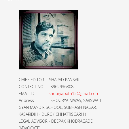
CHIEF EDITOR - SHARAD PANSARI
CONTECT NO. - 8962936808
EMAIL ID -
shouryapath12@gmail.com
Address - SHOURYA NIWAS, SARSWATI
GYAN MANDIR SCHOOL, SUBHASH NAGAR,
KASARIDIH - DURG ( CHHATTISGARH )
LEGAL ADVISOR - DEEPAK KHOBRAGADE
(ADVOCATE)