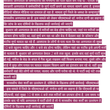
सरकारी अस्पताल के कर्मचारियों की मनमानी की पोल खोल कर रख दी . प्रदेश के
सरकारी अस्पताल में कर्मचारियों के मुर्गा पार्टी करने का मामला सामने आया है, इसका
वीडियो सोशल मीडिया पर वायरल हो रहा है. मामला दुर्ग जिले के धमधा के कन्हारपुरी
शासकीय अस्पताल का है. इस मामले को लेकर सीएमएचओ डॉ. मनोज दानी का कहना है
कि जांच के बाद दोषियों के खिलाफ कड़ी कार्रवाई की जाएगी.
बुधवार को अस्पताल के वार्ड में मरीजों का बेड होना चाहिए था, जहां पर मरीजों का
उपचार होना चाहिए था, वहां मुर्गा बन रहा था और बेड में बैठकर वहां के डॉक्टर और
स्टॉफ मुर्गा चावल खा रहे हैं. आसपास के लोगों से पता चला कि यह अस्पताल तो सुबह
10 बजे खुलना चाहिए और 4 बजे बंद होना चाहिए, लेकिन यहां का स्टॉफ इसे अपनी मर्जी
से चलाता है. बुधवार को अस्पताल केवल 2 बजे तक खुला. इसके बाद वहां मुर्गा पार्टी शुरू
हो गई. मरीज के बेड के बगल में गैस चूल्हा रखकर वहीं चिकन बनाया गया. दूसरे लॉन और
वार्ड में कुछ लोग पत्तल पर चावल रखकर चिकन आने का इंतजार कर रहे थे. वहीं कुछ
कर्मचारी वहां बैठे लोगों को पत्तल, सलाद और पानी परोस रहे थे. ये पार्टी कई घंटे तक
चलती रही.
शासकीय सेवा शर्तों का उल्लंघन है, दोषियों के खिलाफ होगी कार्रवाई: सीएमएचओ
इस मामले में जिले के सीएमएचओ डॉ. मनोज दानी का कहना है कि पीएचसी हो या
सीएचसी, वहां सुबह 10 से शाम 4 बजे तक मरीजों का उपचार होना है. उस समय या
उसके बाद भी यदि अस्पताल में पार्टी होती है तो ये शासकीय सेवा शर्तों का उल्लंघन है.
दोषियों के खिलाफ कड़ी कार्रवाई की जाएगी.