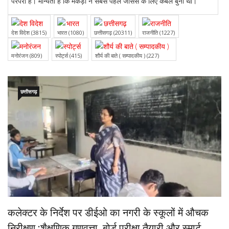
परंपरा है। मान्यता है कि मकड़ी ने सबसे पहले जीसस के लिए कंबल बुना था।
देश विदेश (3815)
भारत (1080)
छत्तीसगढ़ (20311)
राजनीति (1227)
मनोरंजन (809)
स्पोर्ट्स (415)
शौर्य की बाते ( सम्पादकीय ) (227)
छत्तीसगढ़
कलेक्टर के निर्देश पर डीईओ का नगरी के स्कूलों में औचक
निरीक्षण :शैक्षणिक गुणवत्ता, बोर्ड परीक्षा तैयारी और स्मार्ट