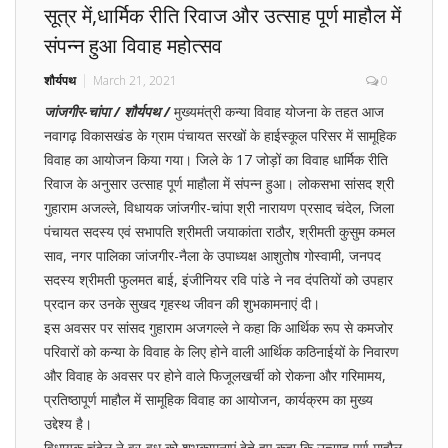
सूत्र में,धार्मिक रीति रिवाज और उत्साह पूर्ण माहौल में
संपन्न हुआ विवाह महोत्सव
शौर्यपथ
March 21, 2021
0
जांजगीर-चांपा / शौर्यपथ /
मुख्यमंत्री कन्या विवाह योजना के तहत आज
नवागढ़ विकासखंड के ग्राम पंचायत सरखों के हाईस्कूल परिसर में सामूहिक
विवाह का आयोजन किया गया। जिले के 17 जोड़ों का विवाह धार्मिक रीति
रिवाज के अनुसार उत्साह पूर्ण माहौला में संपन्न हुआ। लोकसभा सांसद श्री
गुहाराम अजल्ले, विधायक जांजगीर-चांपा श्री नारायण प्रसाद चंदेल, जिला
पंचायत सदस्य एवं सभापति श्रीमती जयाकांता राठौर, श्रीमती कुसुम कमल
साव, नगर पालिका जांजगीर-नैला के उपाध्यक्ष आशुतोष गोस्वामी, जनपद
सदस्य श्रीमती फुलमत बाई, इंजीनियर रवि पांडे ने नव दंपतियों को उपहार
प्रदान कर उनके सुखद गृहस्थ जीवन की शुभकामनाएं दी।
इस अवसर पर सांसद गुहाराम अजगल्ले ने कहा कि आर्थिक रूप से कमजोर
परिवारों को कन्या के विवाह के लिए होने वाली आर्थिक कठिनाईयों के निवारण
और विवाह के अवसर पर होने वाले फिजूलखर्ची को रोकना और गरिमामय,
प्रतिष्ठापूर्ण माहौल में सामूहिक विवाह का आयोजन, कार्यक्रम का मुख्य
उद्देश्य है।
विधायक चंदेल ने वर-वधू को शुभकामनाएं देते हुए कहा कि उत्साह पूर्ण माहौल